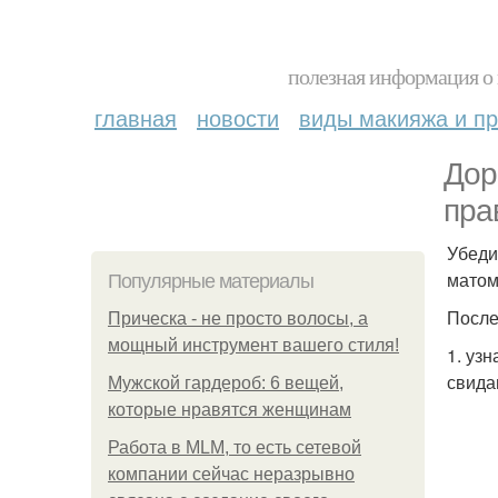
полезная информация о 
главная
новости
виды макияжа и пр
Дор
пра
Убеди
матом
Популярные материалы
После
Прическа - не просто волосы, а
мощный инструмент вашего стиля!
1. уз
свида
Мужской гардероб: 6 вещей,
которые нравятся женщинам
Работа в MLM, то есть сетевой
компании сейчас неразрывно