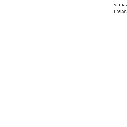
устра
начал