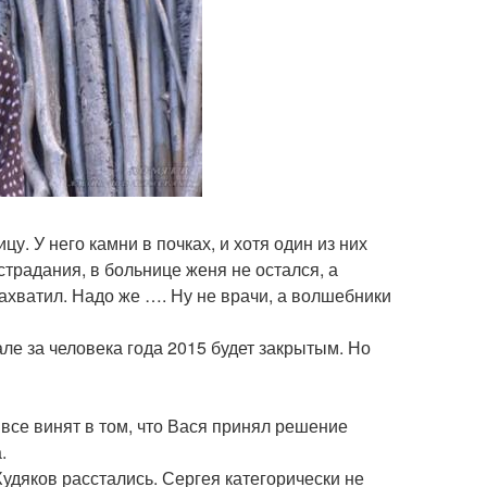
у. У него камни в почках, и хотя один из них
страдания, в больнице женя не остался, а
захватил. Надо же …. Ну не врачи, а волшебники
ле за человека года 2015 будет закрытым. Но
 все винят в том, что Вася принял решение
.
 Худяков расстались. Сергея категорически не