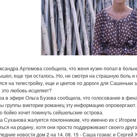
ександра Артемова сообщила, что женя кузин попал в больниц
ышел, еще три осталось. Но, не смотря на страшную боль и 
лся на телестройку, еще и цветов по дороге для Сашеньки 
 это любовь исцеляет?
ера в эфире Ольга Бузова сообщила, что голосование в фина
ы группы виктории романец эту информацию опровергают.
со бойко хочет покинуть сейшельские острова.
ла Суханова жалуется поклонникам, что именно их с Игорем
ться на родину, хотя они просто поддерживают своего друга
следние новости дом 2 на 14. 08. 15 - Саша гозиас и Сергей