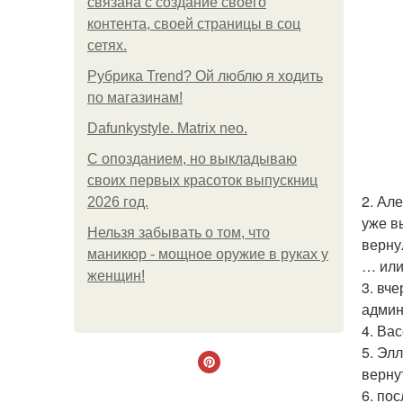
связана с создание своего
контента, своей страницы в соц
сетях.
Рубрика Trend? Ой люблю я ходить
по магазинам!
Dafunkystyle. Matrix neo.
С опозданием, но выкладываю
своих первых красоток выпускниц
2. Ал
2026 год.
уже в
Нельзя забывать о том, что
верну
маникюр - мощное оружие в руках у
… или
женщин!
3. вч
админ
4. Ва
5. Эл
верну
6. по