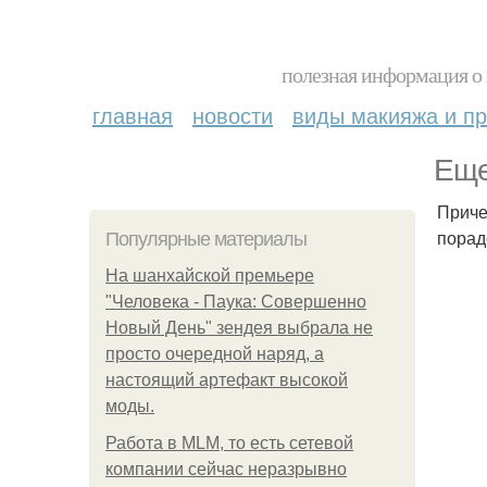
полезная информация о 
главная
новости
виды макияжа и пр
Еще
Приче
порад
Популярные материалы
На шанхайской премьере
"Человека - Паука: Совершенно
Новый День" зендея выбрала не
просто очередной наряд, а
настоящий артефакт высокой
моды.
Работа в MLM, то есть сетевой
компании сейчас неразрывно