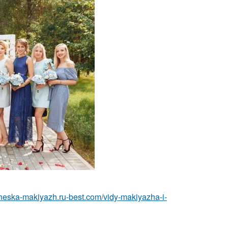
icheska-makiyazh.ru-best.com/vidy-makiyazha-i-