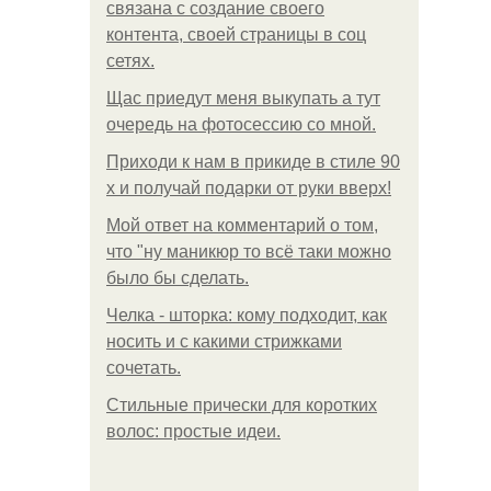
связана с создание своего
контента, своей страницы в соц
сетях.
Щас приедут меня выкупать а тут
очередь на фотосессию со мной.
Приходи к нам в прикиде в стиле 90
х и получай подарки от руки вверх!
Мой ответ на комментарий о том,
что "ну маникюр то всё таки можно
было бы сделать.
Челка - шторка: кому подходит, как
носить и с какими стрижками
сочетать.
Стильные прически для коротких
волос: простые идеи.