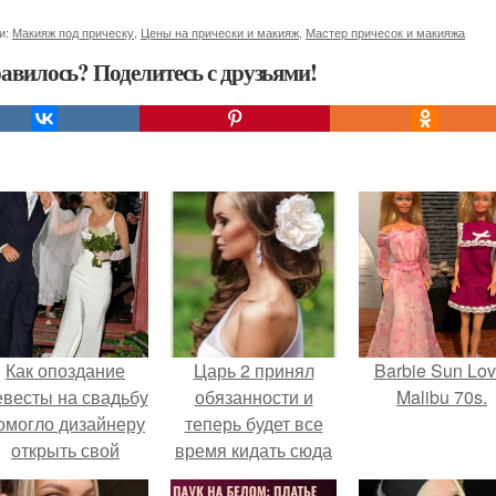
и:
Макияж под прическу
,
Цены на прически и макияж
,
Мастер причесок и макияжа
авилось? Поделитесь с друзьями!
Как опоздание
Царь 2 принял
Barbie Sun Lov
евесты на свадьбу
обязанности и
Malibu 70s.
омогло дизайнеру
теперь будет все
открыть свой
время кидать сюда
бренд.
главы, зарисовки,