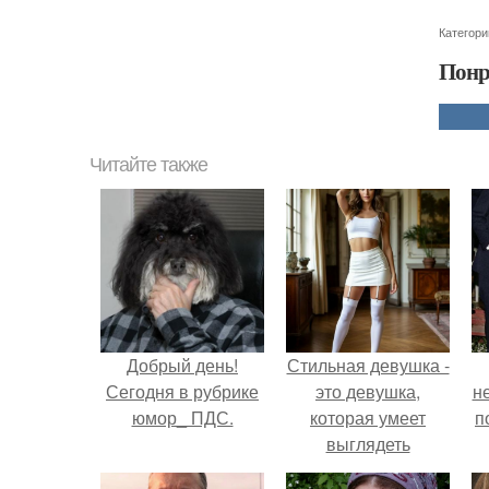
Категори
Понр
Читайте также
Добрый день!
Стильная девушка -
Сегодня в рубрике
это девушка,
н
юмор_ ПДС.
которая умеет
п
выглядеть
привлекательно и