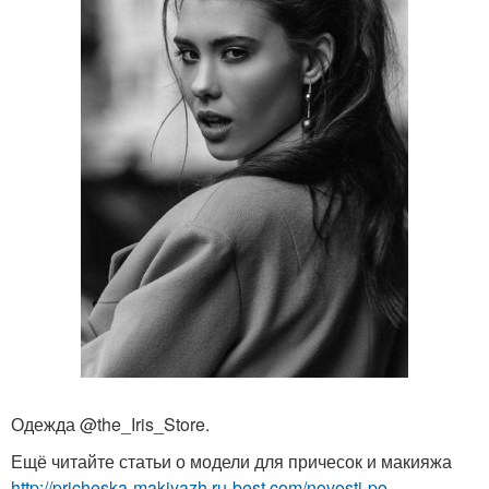
Одежда @the_Iris_Store.
Ещё читайте статьи о модели для причесок и макияжа
http://pricheska-makiyazh.ru-best.com/novosti-po-