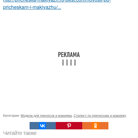
pricheskam-i-makiyazhu/...
Категории:
Модели для причесок и макияжа
,
Стилист по прическам и макияжу
Читайте также