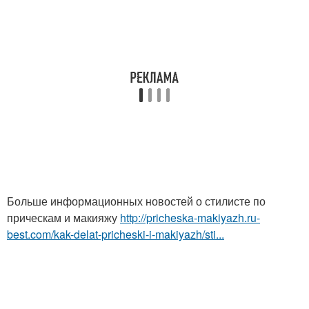
Больше информационных новостей о стилисте по
прическам и макияжу
http://pricheska-makiyazh.ru-
best.com/kak-delat-pricheski-i-makiyazh/sti...