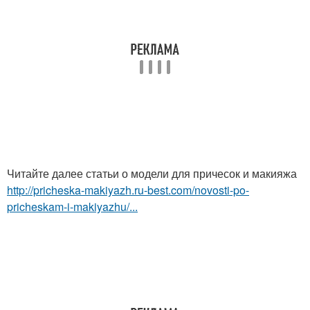
Читайте далее статьи о модели для причесок и макияжа
http://pricheska-makiyazh.ru-best.com/novosti-po-
pricheskam-i-makiyazhu/...