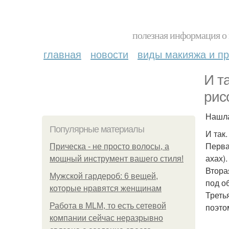
полезная информация о 
главная
новости
виды макияжа и пр
И т
рис
Нашла
Популярные материалы
И так.
Перва
Прическа - не просто волосы, а
ахах).
мощный инструмент вашего стиля!
Втора
Мужской гардероб: 6 вещей,
под об
которые нравятся женщинам
Треть
Работа в MLM, то есть сетевой
поэто
компании сейчас неразрывно