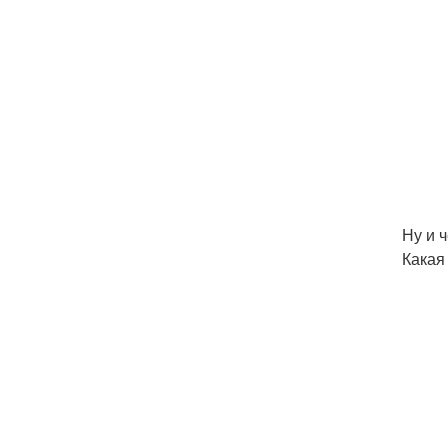
Ну и 
Какая