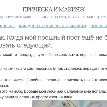
ПРИЧЕСКА И МАКИЯЖ
прическах и макияже лица, новости, отзывы, новинки, сек
ичесок
как делать прически и макияж
причес
ак. Когда мой прошлый пост ещё не 
овать следующий.
 какой то тренд, где нужно было совместить первые 4 попа
я картинка это сам персонаж (я так старалась передать те 
я это прическа ( вообще я решила не рисовать какой то коко
раз).
я это макияж. Вообще моя любимая балалайка мне попалась, 
му решила оставить просто ожог на лице.