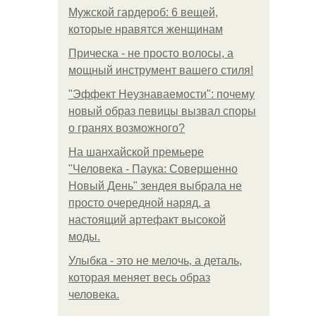
Мужской гардероб: 6 вещей,
которые нравятся женщинам
Прическа - не просто волосы, а
мощный инструмент вашего стиля!
"Эффект Неузнаваемости": почему
новый образ певицы вызвал споры
о гранях возможного?
На шанхайской премьере
"Человека - Паука: Совершенно
Новый День" зендея выбрала не
просто очередной наряд, а
настоящий артефакт высокой
моды.
Улыбка - это не мелочь, а деталь,
которая меняет весь образ
человека.