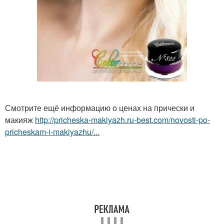
Смотрите ещё информацию о ценах на прически и
макияж
http://pricheska-makiyazh.ru-best.com/novosti-po-
pricheskam-i-makiyazhu/...