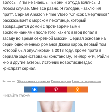
волосы. И ты не знаешь, чьи они и откуда взялись. В
любом случае. Мне всё равно. Я голоден, - заключил
пратт. Сериал Amazon Prime Video "Список Смертников"
рассказывает о морском пехотинце, который
возвращается домой с противоречивыми
воспоминаниями после того, как его взвод попал в
засаду во время секретной миссии. Сериал основан на
серии одноименных романов Джека карра, первый том
которой был опубликован в 2018 году. Кроме прата в
сериале задействованы констанс Ву, Тейлор китч, Райли
кио и другие актеры. Источник новостиозвездах
криспратт сериал.
Категории:
Образ макияж и прическа
,
Прически дома
,
Новости по прическам
Читайте также