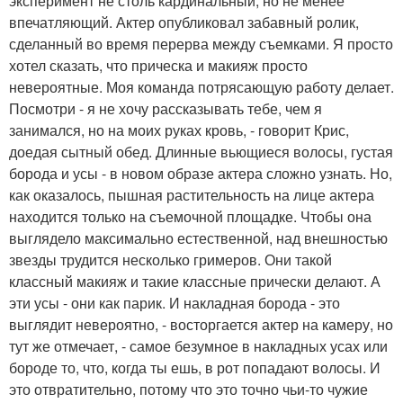
эксперимент не столь кардинальный, но не менее
впечатляющий. Актер опубликовал забавный ролик,
сделанный во время перерва между съемками. Я просто
хотел сказать, что прическа и макияж просто
невероятные. Моя команда потрясающую работу делает.
Посмотри - я не хочу рассказывать тебе, чем я
занимался, но на моих руках кровь, - говорит Крис,
доедая сытный обед. Длинные вьющиеся волосы, густая
борода и усы - в новом образе актера сложно узнать. Но,
как оказалось, пышная растительность на лице актера
находится только на съемочной площадке. Чтобы она
выглядело максимально естественной, над внешностью
звезды трудится несколько гримеров. Они такой
классный макияж и такие классные прически делают. А
эти усы - они как парик. И накладная борода - это
выглядит невероятно, - восторгается актер на камеру, но
тут же отмечает, - самое безумное в накладных усах или
бороде то, что, когда ты ешь, в рот попадают волосы. И
это отвратительно, потому что это точно чьи-то чужие