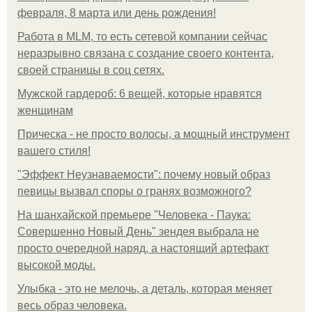
февраля, 8 марта или день рождения!
Работа в MLM, то есть сетевой компании сейчас
неразрывно связана с создание своего контента,
своей страницы в соц сетях.
Мужской гардероб: 6 вещей, которые нравятся
женщинам
Прическа - не просто волосы, а мощный инструмент
вашего стиля!
"Эффект Неузнаваемости": почему новый образ
певицы вызвал споры о гранях возможного?
На шанхайской премьере "Человека - Паука:
Совершенно Новый День" зендея выбрала не
просто очередной наряд, а настоящий артефакт
высокой моды.
Улыбка - это не мелочь, а деталь, которая меняет
весь образ человека.