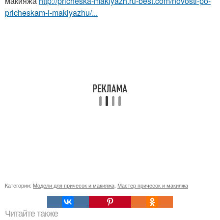
макияжа
http://pricheska-makiyazh.ru-best.com/novosti-po-
pricheskam-i-makiyazhu/...
Категории:
Модели для причесок и макияжа
,
Мастер причесок и макияжа
Читайте также