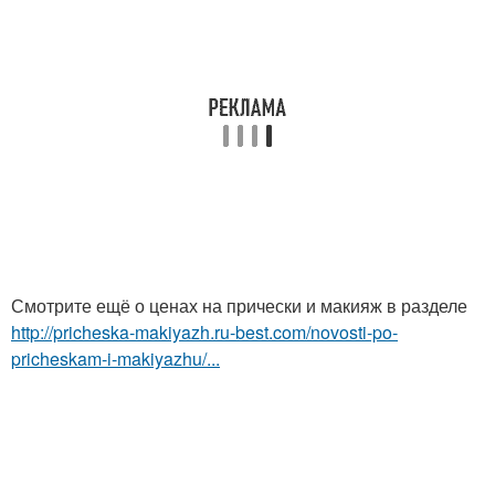
Смотрите ещё о ценах на прически и макияж в разделе
http://pricheska-makiyazh.ru-best.com/novosti-po-
pricheskam-i-makiyazhu/...