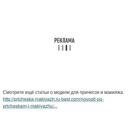
Смотрите ещё статьи о модели для причесок и макияжа
http://pricheska-makiyazh.ru-best.com/novosti-po-
pricheskam-i-makiyazhu/...