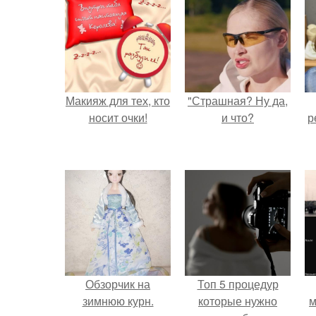
Макияж для тех, кто
"Страшная? Ну да,
носит очки!
и что?
р
Обзорчик на
Топ 5 процедур
зимнюю курн.
которые нужно
м