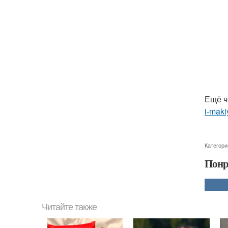
Ещё ч
i-maki
Категори
Понр
Читайте также