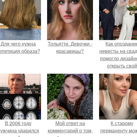
Для чего нужна
Тольятти. Девочки -
Как опоздани
епетиция образа?
красавицы?
невесты на сва
помогло дизайн
открыть свой
бренд.
В 2006 году
Мой ответ на
К старому
ужчина ударился
комментарий о том,
перманенту мо