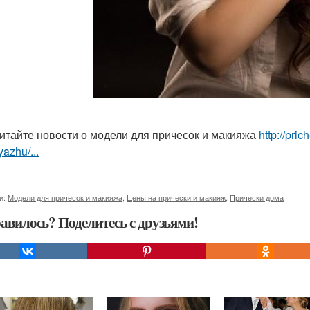
итайте новости о модели для причесок и макияжа
http://pri
yazhu/...
и:
Модели для причесок и макияжа
,
Цены на прически и макияж
,
Прически дома
авилось? Поделитесь с друзьями!