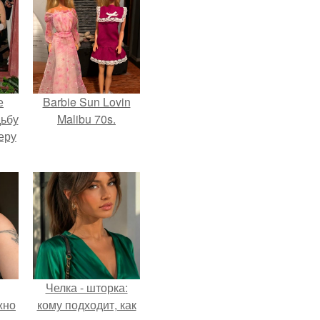
е
Barbie Sun Lovin
дьбу
Malibu 70s.
еру
Челка - шторка:
жно
кому подходит, как