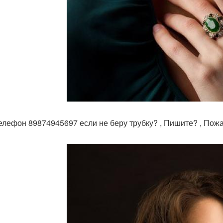
елефон 89874945697 если не беру трубку? , Пишите? , Пожа