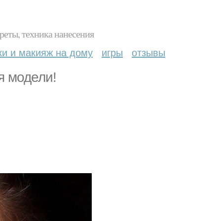
реты, техника нанесения
ки и макияж на дому
игры
отзывы
я модели!