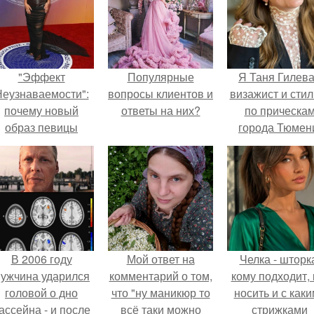
"Эффект
Популярные
Я Таня Гилева
еузнаваемости":
вопросы клиентов и
визажист и стил
почему новый
ответы на них?
по прическа
образ певицы
города Тюмен
вызвал споры о
гранях
возможного?
В 2006 году
Мой ответ на
Челка - шторк
ужчина ударился
комментарий о том,
кому подходит, 
головой о дно
что "ну маникюр то
носить и с как
ассейна - и после
всё таки можно
стрижками