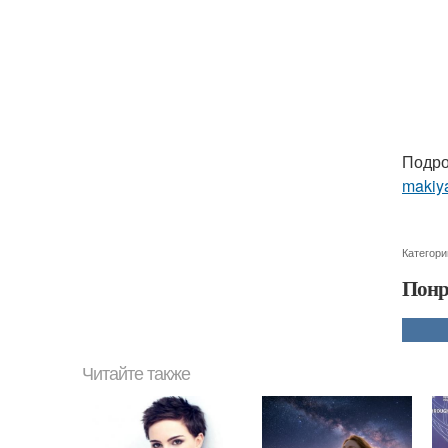
Подро
makiya
Категори
Понр
Читайте также