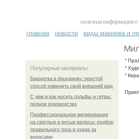
полезная информация о 
главная
новости
виды макияжа и пр
Мил
* Пра
* Худ
Популярные материалы
* Кер
Брюнетка в блондинку: простой
способ изменить свой внешний вид
Прият
С чем и как носить гольфы и гетры:
полное руководство
Профессиональное мелирование
на светлые и русые волосы: подбор
правильного тона и ухода за
волосами