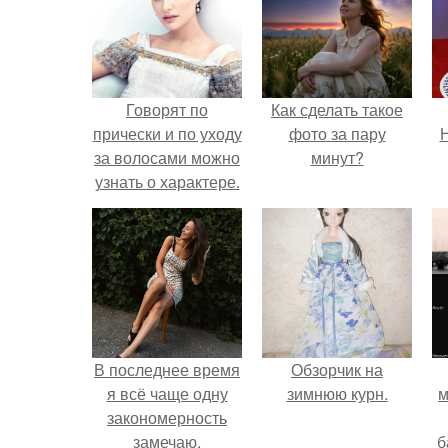
Говорят по
Как сделать такое
прически и по уходу
фото за пару
Н
за волосами можно
минут?
узнать о характере.
В последнее время
Обзорчик на
я всё чаще одну
зимнюю курн.
м
закономерность
замечаю.
б