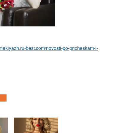
-makiyazh.ru-best.com/novosti-po-pricheskam-i-