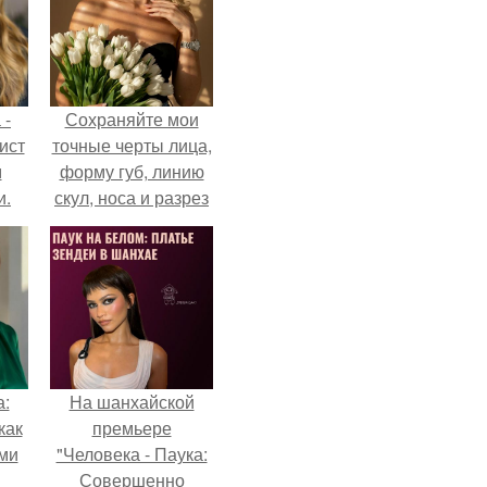
 -
Сохраняйте мои
ист
точные черты лица,
м
форму губ, линию
и.
скул, носа и разрез
глаз.
а:
На шанхайской
как
премьере
ими
"Человека - Паука:
Совершенно