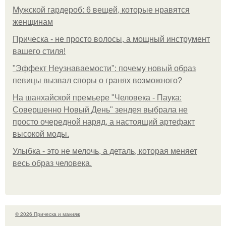
Мужской гардероб: 6 вещей, которые нравятся
женщинам
Прическа - не просто волосы, а мощный инструмент
вашего стиля!
"Эффект Неузнаваемости": почему новый образ
певицы вызвал споры о гранях возможного?
На шанхайской премьере "Человека - Паука:
Совершенно Новый День" зендея выбрала не
просто очередной наряд, а настоящий артефакт
высокой моды.
Улыбка - это не мелочь, а деталь, которая меняет
весь образ человека.
© 2026 Прическа и макияж