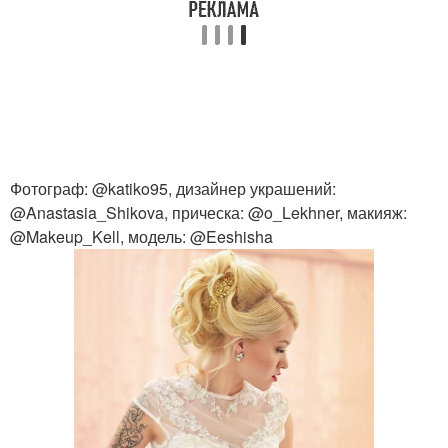
Фотограф: @katiko95, дизайнер украшений:
@Anastasia_Shikova, прическа: @o_Lekhner, макияж:
@Makeup_Kell, модель: @Eeshisha