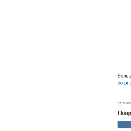
Больш
po-pri
Категори
Понр