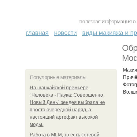
полезная информация о 
главная
новости
виды макияжа и пр
Обр
Mod
Макияж
Причё
Популярные материалы
Фотог
На шанхайской премьере
Волше
"Человека - Паука: Совершенно
Новый День" зендея выбрала не
просто очередной наряд, а
настоящий артефакт высокой
моды.
Работа в MLM, то есть сетевой