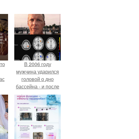
то
В 2006 году
мужчина ударился
ас
головой о дно
бассейна - и после
ние
этого его жизнь
а,
изменилась самым
ы в
странным образом.