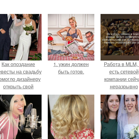
Как опоздание
1. ужин должен
Работа в MLM, 
евесты на свадьбу
быть готов.
есть сетевой
омогло дизайнеру
компании сейч
открыть свой
неразрывно
бренд.
связана с созда
своего контент
своей страниц
соц сетях.