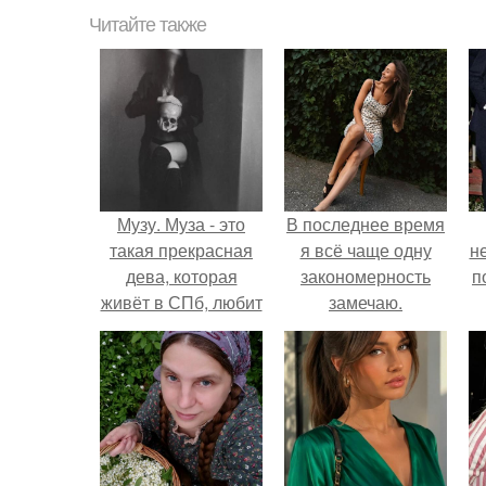
Читайте также
Музу. Муза - это
В последнее время
такая прекрасная
я всё чаще одну
н
дева, которая
закономерность
п
живёт в СПб, любит
замечаю.
в фотографии
мрачненькое и
желает работать
вместе со мной над
фото идеями.