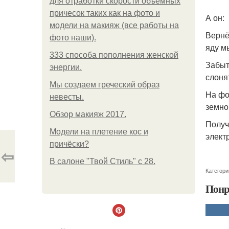
для отработки скорости объемных
причесок таких как на фото и
А он:
модели на макияж (все работы на
Вернё
фото наши).
яду м
333 способа пополнения женской
Забыт
энергии.
слоня
Мы создаем греческий образ
На фо
невесты.
земно
Обзор макияж 2017.
Получ
Модели на плетение кос и
элект
причёски?
⇦
В салоне "Твой Стиль" с 28.
Категори
Понр