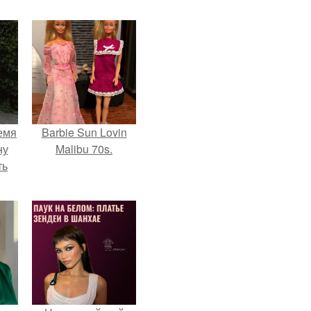
емя
Barbie Sun Lovin
ну
Malibu 70s.
ть