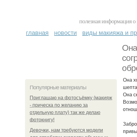
полезная информация о 
главная
новости
виды макияжа и пр
Она
сог
обр
Она х
шепта
Популярные материалы
Она ск
Приглашаю на фотосъёмку (макияж
Возмо
- прическа по желанию за
отнош
отдельную плату) так же делаю
фотокнигу!
Забро
Девочки, нам требуются модели
привы