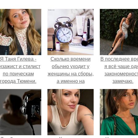
Я Таня Гилева -
Сколько времени
В последнее вр
изажист и стилист
обычно уходит у
я всё чаще од
по прическам
женщины на сборы,
закономернос
города Тюмени.
а именно на
замечаю.
макияж, причёску,
подбор одежды?