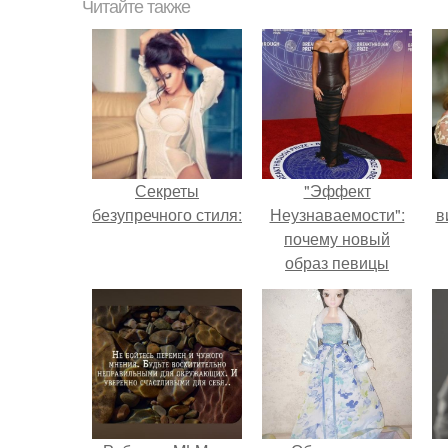
Читайте также
Секреты
"Эффект
безупречного стиля:
Неузнаваемости":
в
почему новый
образ певицы
вызвал споры о
гранях
возможного?