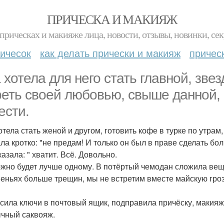
ПРИЧЕСКА И МАКИЯЖ
прическах и макияже лица, новости, отзывы, новинки, сек
ичесок
как делать прически и макияж
причес
 хотела для него стать главной, зве
реть своей любовью, свыше данной, 
ести.
отела стать женой и другом, готовить кофе в турке по утрам,
ла кротко: "не предам! И только он был в праве сделать бол
азала: " хватит. Всё. Довольно.
жно будет лучше одному. В потёртый чемодан сложила вещи,
еньях больше трещин, мы не встретим вместе майскую гроз
сила ключи в почтовый ящик, подправила причёску, макияж,
чный саквояж.