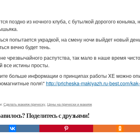
тся поздно из ночного клуба, с бутылкой дорогого коньяка, н
ышьяка.
ься попытается украдкой, на смену ночи выйдет новый день
ться вечно будет тень.
не чрезвычайного распутства, так мало в наше время чисто
й все истины просты.
ите больше информации о принципах работы XE можно опи
ромагнитные поля\"
http://pricheska-makiyazh.ru-best.com/kak-
и:
Сделать макияж прическу
,
Цены на прически и макияж
авилось? Поделитесь с друзьями!