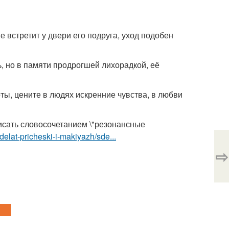
е встретит у двери его подруга, уход подобен
, но в памяти продрогшей лихорадкой, её
ты, цените в людях искренние чувства, в любви
сать словосочетанием \"резонансные
delat-pricheski-i-makiyazh/sde...
⇨