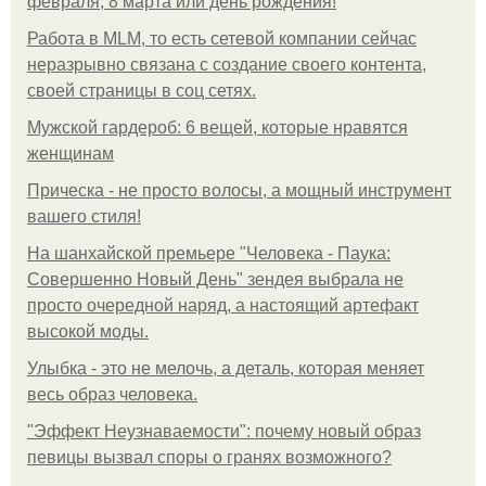
февраля, 8 марта или день рождения!
Работа в MLM, то есть сетевой компании сейчас
неразрывно связана с создание своего контента,
своей страницы в соц сетях.
Мужской гардероб: 6 вещей, которые нравятся
женщинам
Прическа - не просто волосы, а мощный инструмент
вашего стиля!
На шанхайской премьере "Человека - Паука:
Совершенно Новый День" зендея выбрала не
просто очередной наряд, а настоящий артефакт
высокой моды.
Улыбка - это не мелочь, а деталь, которая меняет
весь образ человека.
"Эффект Неузнаваемости": почему новый образ
певицы вызвал споры о гранях возможного?