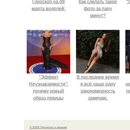
Гороскоп на 09
Как сделать такое
"
марта водолей:
фото за пару
минут?
"Эффект
В последнее время
Неузнаваемости":
я всё чаще одну
н
почему новый
закономерность
п
образ певицы
замечаю.
вызвал споры о
гранях
возможного?
© 2026 Прическа и макияж