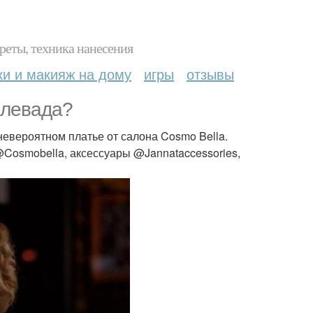
реты, техника нанесения
ки и макияж на дому
игры
отзывы
 левада?
евероятном платье от салона Cosmo Bella.
 @Cosmobella, аксессуары @Jannataccessories,