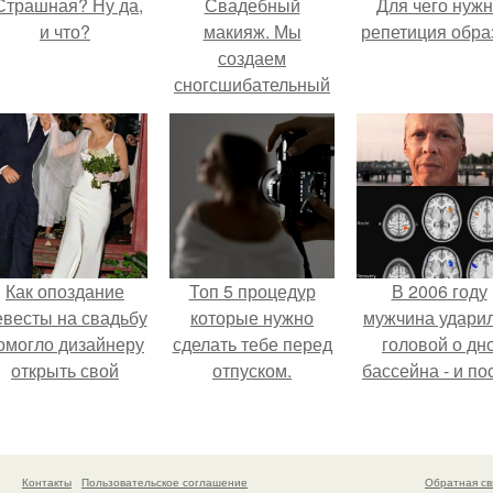
Страшная? Ну да,
Свадебный
Для чего нуж
и что?
макияж. Мы
репетиция обра
создаем
сногсшибательный
образ.
Как опоздание
Топ 5 процедур
В 2006 году
евесты на свадьбу
которые нужно
мужчина удари
омогло дизайнеру
сделать тебе перед
головой о дн
открыть свой
отпуском.
бассейна - и по
бренд.
этого его жиз
изменилась са
странным образ
Контакты
Пользовательское соглашение
Обратная св