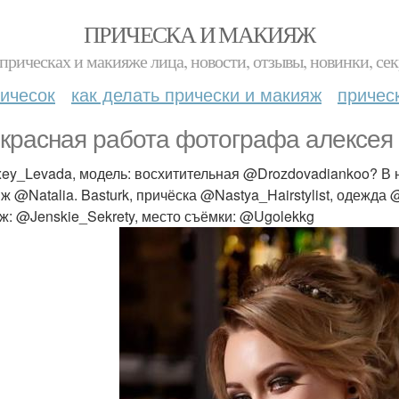
ПРИЧЕСКА И МАКИЯЖ
прическах и макияже лица, новости, отзывы, новинки, сек
ичесок
как делать прически и макияж
причес
красная работа фотографа алексея
ey_Levada, модель: восхитительная @Drozdovadiankoo? В н
ж @Natalia. Basturk, причёска @Nastya_Hairstylist, одежда
ж: @Jenskie_Sekrety, место съёмки: @Ugolekkg