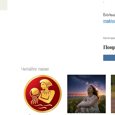
.
Больш
makiya
Категори
Понр
Читайте также