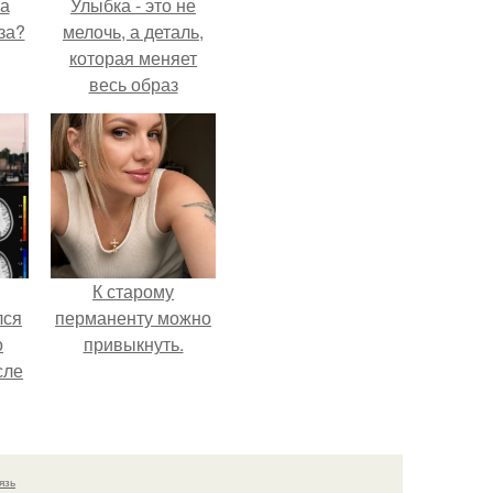
на
Улыбка - это не
за?
мелочь, а деталь,
которая меняет
весь образ
человека.
К старому
лся
перманенту можно
о
привыкнуть.
сле
нь
мым
ом.
язь