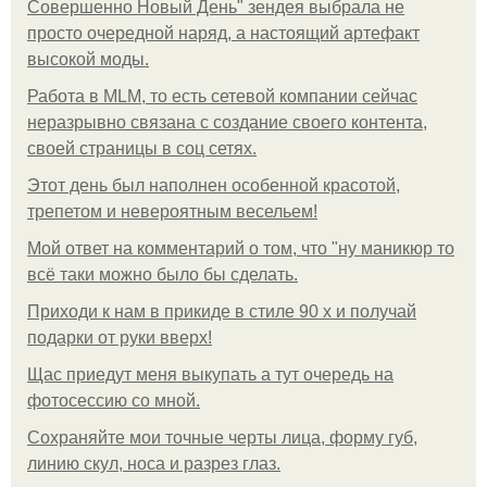
Совершенно Новый День" зендея выбрала не
просто очередной наряд, а настоящий артефакт
высокой моды.
Работа в MLM, то есть сетевой компании сейчас
неразрывно связана с создание своего контента,
своей страницы в соц сетях.
Этот день был наполнен особенной красотой,
трепетом и невероятным весельем!
Мой ответ на комментарий о том, что "ну маникюр то
всё таки можно было бы сделать.
Приходи к нам в прикиде в стиле 90 х и получай
подарки от руки вверх!
Щас приедут меня выкупать а тут очередь на
фотосессию со мной.
Сохраняйте мои точные черты лица, форму губ,
линию скул, носа и разрез глаз.