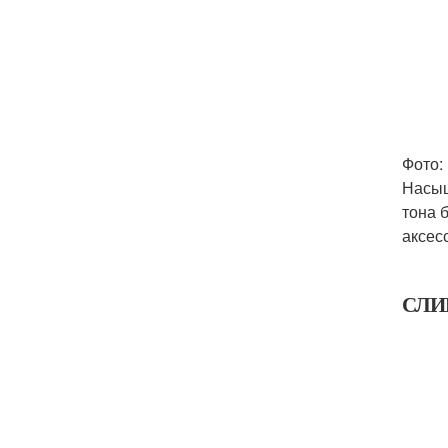
Фото:
Насыщ
тона 
аксес
СЛИ