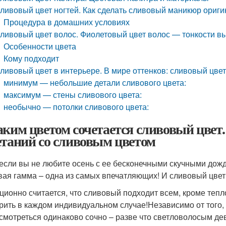
ливовый цвет ногтей. Как сделать сливовый маникюр ориг
Процедура в домашних условиях
ливовый цвет волос. Фиолетовый цвет волос — тонкости в
Особенности цвета
Кому подходит
ливовый цвет в интерьере. В мире оттенков: сливовый цв
минимум — небольшие детали сливового цвета:
максимум — стены сливового цвета:
необычно — потолки сливового цвета:
аким цветом сочетается сливовый цвет.
етаний со сливовым цветом
если вы не любите осень с ее бесконечными скучными дождя
вая гамма – одна из самых впечатляющих! И сливовый цвет 
ционно считается, что сливовый подходит всем, кроме тепло
рить в каждом индивидуальном случае!Независимо от того,
 смотреться одинаково сочно – разве что светловолосым де