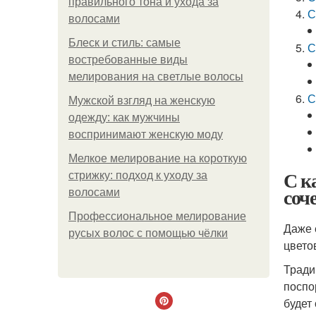
правильного тона и ухода за
С
волосами
Блеск и стиль: самые
С
востребованные виды
мелирования на светлые волосы
С
Мужской взгляд на женскую
одежду: как мужчины
воспринимают женскую моду
Мелкое мелирование на короткую
С к
стрижку: подход к уходу за
соч
волосами
Профессиональное мелирование
Даже 
русых волос с помощью чёлки
цвето
Тради
поспо
будет