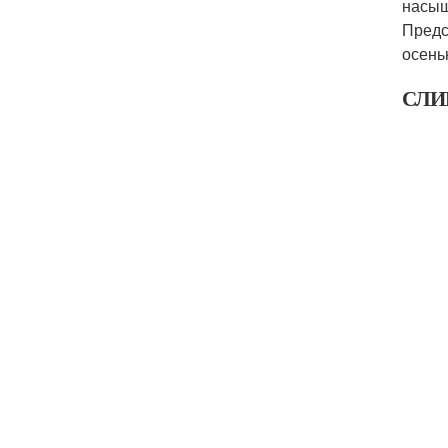
насыщ
Предс
осень
СЛИ