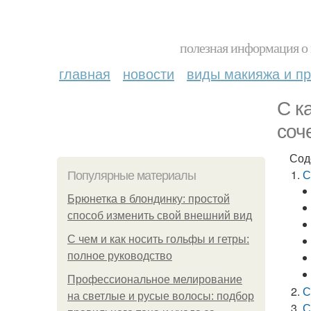
полезная информация о 
главная
новости
виды макияжа и пр
С к
соч
Сод
С
Популярные материалы
Брюнетка в блондинку: простой
способ изменить свой внешний вид
С чем и как носить гольфы и гетры:
полное руководство
Профессиональное мелирование
С
на светлые и русые волосы: подбор
С