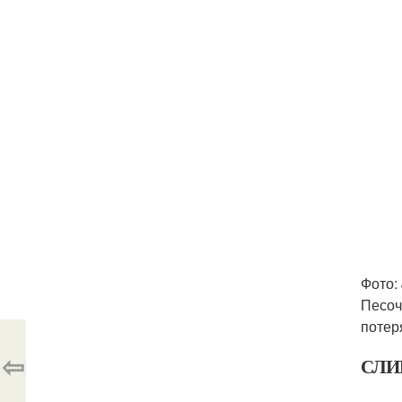
Фото:
Песоч
потер
⇦
СЛИ