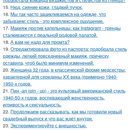
поработала команда визажистов и стилистов из глянца?
15.
Нюд, сияние кожи, гладкий пучок.
16.
Мы так часто зацикливаемся на одежде, что
забываем: стиль - это комплексное ощущение.
17.
Макияж против капельницы: как Instagram - тренды
сталкиваются с реальной родовой палатой.
18.
А вам не надо для промта?
19.
Отредактировала фото из паспорта: подобрала стиль
одежды, легкий повседневный макияж, прическу
оставила, чтоб было минимум изменений.
20.
Женщина 32 года, в классической форме медсестры,
характерной для середины XX века (примерно 1940-
1950-х годов.
21.
Пин -ап (pin - up) - это культовый американский стиль
1940-50-х годов, воспевающий женственность,
игривость и сексуальность.
22.
Продолжаем рассказывать, как мы готовили новый
свадебный выпуск и что вас ждёт внутри.
23.
Экспериментируйте с внешностью.