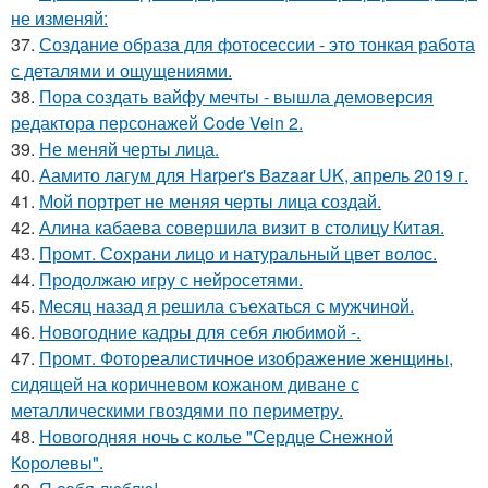
не изменяй:
37.
Создание образа для фотосессии - это тонкая работа
с деталями и ощущениями.
38.
Пора создать вайфу мечты - вышла демоверсия
редактора персонажей Code Vein 2.
39.
Не меняй черты лица.
40.
Аамито лагум для Harper's Bazaar UK, апрель 2019 г.
41.
Мой портрет не меняя черты лица создай.
42.
Алина кабаева совершила визит в столицу Китая.
43.
Промт. Сохрани лицо и натуральный цвет волос.
44.
Продолжаю игру с нейросетями.
45.
Месяц назад я решила съехаться с мужчиной.
46.
Новогодние кадры для себя любимой -.
47.
Промт. Фотореалистичное изображение женщины,
сидящей на коричневом кожаном диване с
металлическими гвоздями по периметру.
48.
Новогодняя ночь с колье "Сердце Снежной
Королевы".