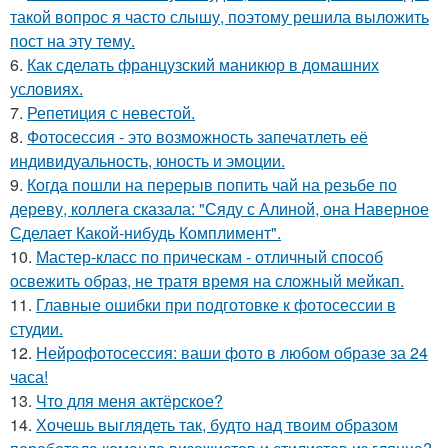
такой вопрос я часто слышу, поэтому решила выложить
пост на эту тему.
6.
Как сделать французский маникюр в домашних
условиях.
7.
Репетиция с невестой.
8.
Фотосессия - это возможность запечатлеть её
индивидуальность, юность и эмоции.
9.
Когда пошли на перерыв попить чай на резьбе по
дереву, коллега сказала: "Сяду с Алиной, она Наверное
Сделает Какой-нибудь Комплимент".
10.
Мастер-класс по прическам - отличный способ
освежить образ, не тратя время на сложный мейкап.
11.
Главные ошибки при подготовке к фотосессии в
студии.
12.
Нейрофотосессия: ваши фото в любом образе за 24
часа!
13.
Что для меня актёрское?
14.
Хочешь выглядеть так, будто над твоим образом