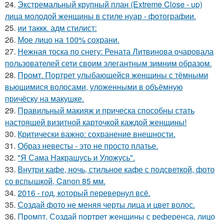
24.
Экстремальный крупный план (Extreme Close - up)
лица молодой женщины в стиле нуар - фотографии.
25.
ии таккк. адм стилист:
26.
Мое лицо на 100% сохрани.
27.
Нежная тоска по снегу: Рената Литвинова очаровала
пользователей сети своим элегантным зимним образом.
28.
Промт. Портрет улыбающейся женщины с тёмными
вьющимися волосами, уложенными в объёмную
причёску на макушке.
29.
Правильный макияж и прическа способны стать
настоящей визитной карточкой каждой женщины!
30.
Критически важно: сохранение внешности.
31.
Образ невесты - это не просто платье.
32.
"Я Сама Накрашусь и Уложусь".
33.
Внутри кафе, ночь, стильное кафе с подсветкой, фото
со вспышкой, Canon 85 мм.
34.
2016 - год, который перевернул всё.
35.
Создай фото не меняя черты лица и цвет волос.
36.
Промпт. Создай портрет женщины с референса, лицо