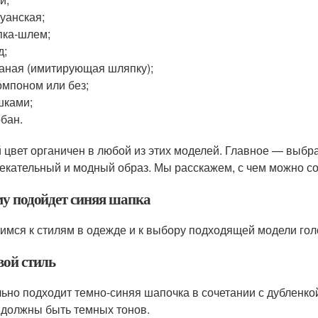
уанская;
ка-шлем;
д;
аная (имитирующая шляпку);
омпоном или без;
шками;
бан.
 цвет органичен в любой из этих моделей. Главное — выбр
екательный и модный образ. Мы расскажем, с чем можно с
му подойдет синяя шапка
имся к стилям в одежде и к выбору подходящей модели гол
вой стиль
ьно подходит темно-синяя шапочка в сочетании с дубленко
 должны быть темных тонов.