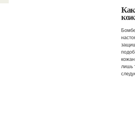
Как
кож
Бомбе
насто
защищ
подоб
кожан
лишь 
следу