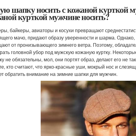
ую шапку носить с кожаной курткой му
аной курткой мужчине носить?
ры, байкеры, авиаторы и косухи превращают среднестатист
ящего мачо, придают образу уверенности и шарма. Однако, 
ают от пронизывающего зимнего ветра. Поэтому, обладател
рать головной убор под мужскую кожаную куртку. Некоторы
ку не обязательны, мол, они портят образ, делают его не та
те, кто считают, что ярко-красные уши, мокрый нос и слезящ
ет обратить внимание на зимние шапки для мужчин.