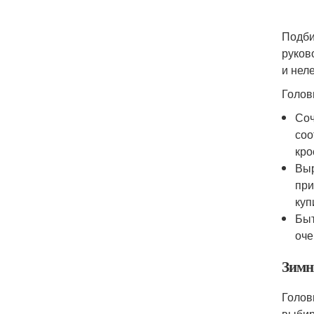
Подби
руков
и нел
Голов
Соч
соо
кро
Выр
при
куп
Быт
оче
Зимн
Голов
выбир