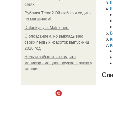
Ш
сетях.
Ш
Рубрика Trend? Ой люблю я ходить
по магазинам!
Dafunkystyle. Matrix neo.
Б
С опозданием, но выкладываю
К
своих первых красоток выпускниц
К
2026 год.
Нельзя забывать о том, что
маникюр - мощное оружие в руках у
женщин!
Син