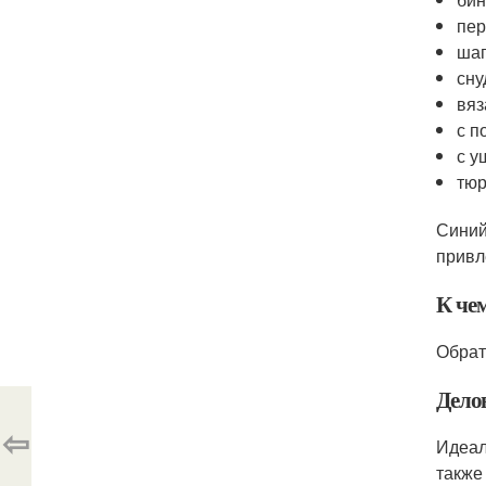
пер
шап
сну
вяз
с п
с у
тюр
Синий
привл
К че
Обрат
Дело
⇦
Идеал
также