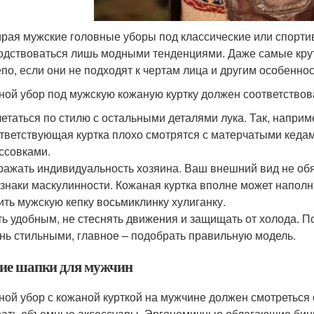
рая мужские головные уборы под классические или спортив
одствоваться лишь модными тенденциями. Даже самые кру
епо, если они не подходят к чертам лица и другим особенно
ной убор под мужскую кожаную куртку должен соответство
етаться по стилю с остальными деталями лука. Так, напри
тветствующая куртка плохо смотрятся с матерчатыми кед
ссовками.
ажать индивидуальность хозяина. Ваш внешний вид не об
знаки маскулинности. Кожаная куртка вполне может наполн
ить мужскую кепку восьмиклинку хулиганку.
ь удобным, не стеснять движения и защищать от холода. 
нь стильными, главное – подобрать правильную модель.
ие шапки для мужчин
ной убор с кожаной курткой на мужчине должен смотреться 
ать объемные аксессуары. Эргономичные облегающие бини 