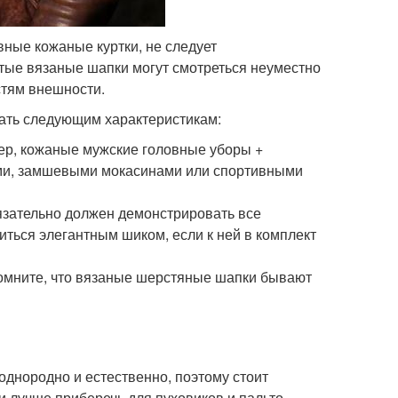
ные кожаные куртки, не следует
тые вязаные шапки могут смотреться неуместно
стям внешности.
вать следующим характеристикам:
мер, кожаные мужские головные уборы +
ами, замшевыми мокасинами или спортивными
язательно должен демонстрировать все
иться элегантным шиком, если к ней в комплект
Помните, что вязаные шерстяные шапки бывают
однородно и естественно, поэтому стоит
лучше приберечь для пуховиков и пальто,