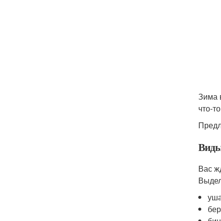
Зима 
что-т
Предл
Виды
Вас ж
Выдел
уша
бер
бин