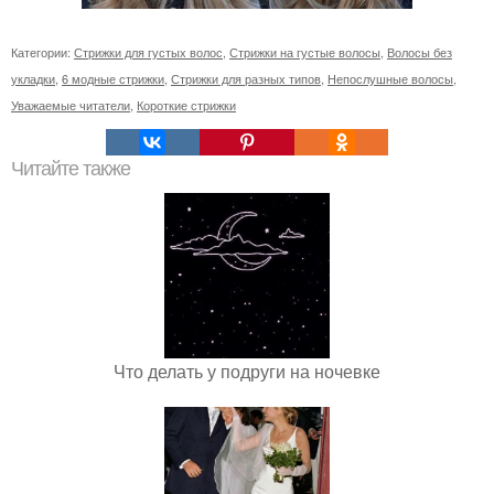
Категории:
Стрижки для густых волос
,
Стрижки на густые волосы
,
Волосы без
укладки
,
6 модные стрижки
,
Стрижки для разных типов
,
Непослушные волосы
,
Уважаемые читатели
,
Короткие стрижки
Читайте также
Что делать у подруги на ночевке