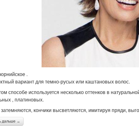
орнийское .
тный вариант для темно-русых или каштановых волос.
том способе используется несколько оттенков в натурально
ьных , платиновых.
 затемняются, кончики высветляются, имитируя пряди, выг
ь дальше →