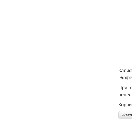
Калиф
Эффек
При э
пепел
Корни
читат