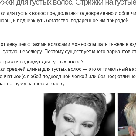
ижки для густых волос. Стрижки на густы
ки для густых волос предполагают одновременно и облегч
юры, и подчеркнуть богатство, подаренное им природой.
 от девушек с такими волосами можно слышать тяжелые вздо
ь густую шевелюру. Поэтому существует много вариантов с
 стрижки подойдут для густых волос?
ки средней длины для густых волос — это оптимальный вари
пенчатыеи(с любой подходящей челкой или без неё) отлич
чат нагрузку на шею и голову.