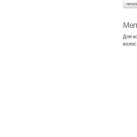
читат
Мел
Для к
волос