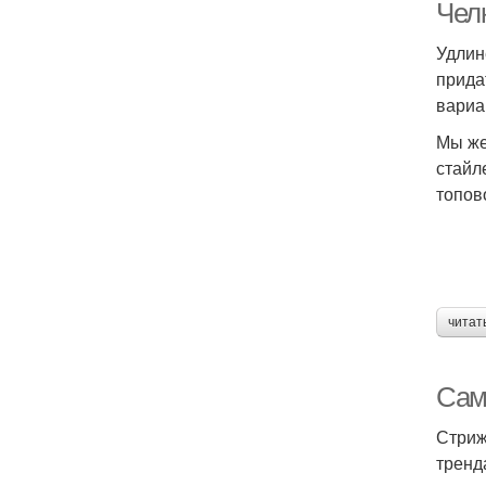
Чел
Удлин
прида
вариа
Мы же
стайл
топов
читат
Сам
Стриж
тренд