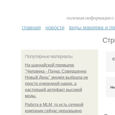
полезная информация о 
главная
новости
виды макияжа и пр
Стр
Популярные материалы
С
На шанхайской премьере
"Человека - Паука: Совершенно
Новый День" зендея выбрала не
просто очередной наряд, а
Не
настоящий артефакт высокой
моды.
Работа в MLM, то есть сетевой
компании сейчас неразрывно