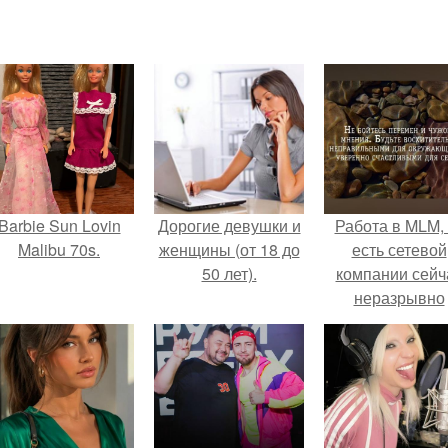
Barbie Sun Lovin
Дорогие девушки и
Работа в MLM, 
Malibu 70s.
женщины (от 18 до
есть сетевой
50 лет).
компании сейч
неразрывно
связана с созда
своего контент
своей страниц
соц сетях.