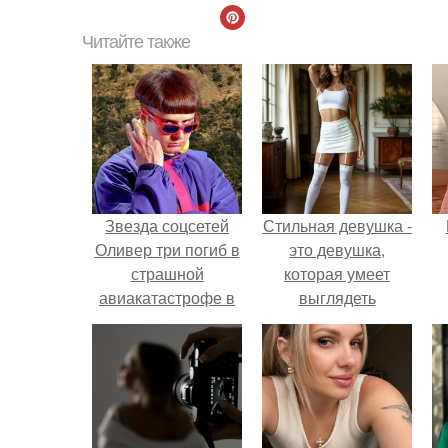
Читайте также
Звезда соцсетей
Стильная девушка -
Оливер три погиб в
это девушка,
страшной
которая умеет
авиакатастрофе в
выглядеть
возрасте 32 лет.
привлекательно и
элегантно в любои
ситуации.