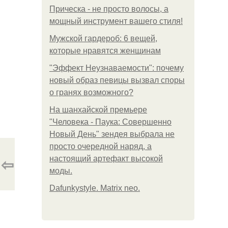
Прическа - не просто волосы, а
мощный инструмент вашего стиля!
Мужской гардероб: 6 вещей,
которые нравятся женщинам
"Эффект Неузнаваемости": почему
новый образ певицы вызвал споры
о гранях возможного?
На шанхайской премьере
"Человека - Паука: Совершенно
Новый День" зендея выбрала не
просто очередной наряд, а
⇦
настоящий артефакт высокой
моды.
Dafunkystyle. Matrix neo.