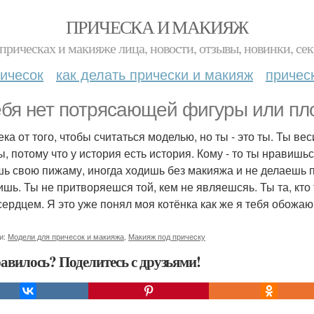
ПРИЧЕСКА И МАКИЯЖ
прическах и макияже лица, новости, отзывы, новинки, сек
ичесок
как делать прически и макияж
причес
ебя нет потрясающей фигуры или пло
ека от того, чтобы считаться моделью, но ты - это ты. Ты ве
 потому что у история есть история. Кому - то ты нравишься
ь свою пижаму, иногда ходишь без макияжа и не делаешь 
ишь. Ты не притворяешся той, кем не являешсяь. Ты та, кто 
сердцем. Я это уже понял моя котёнка как же я тебя обожа
и:
Модели для причесок и макияжа
,
Макияж под прическу
авилось? Поделитесь с друзьями!