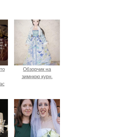
то
Обзорчик на
зимнюю курн.
ас
ние
а,
ы в