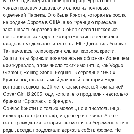
В 1973 году американский фотограф Эррол сойер
увидел красивую девушку в одном из почтовых
отделений Парижа. Это была Кристи, которая выросла
на родине Эррола в США, а во Францию приехала
заканчивать образование. Сойер сделал несколько
постановочных кадров, которыми заинтересовался
владелец модельного агентства Elite Джон касабланкас.
Так началась головокружительная карьера кристи.
За эти годы бринкли появлялась на обложках более чем
500 журналов, в том числе таких именитых, как Vogue,
Glamour, Rolling Stone, Esquire. В середине 1980-х
Кристи подписала самый длинный в истории моды
контракт сроком на 20 лет с косметической компанией
Cover Girl. В 2005 году, кстати, его продлили - настолько
бринкли "Срослась" с брендом.
Сейчас Кристи не только модель, но и писательница,
иллюстратор, фотограф, модельер и певица. А еще -
мать троих детей, которая, несмотря на беременности и
роды, всегда продолжала держать себя в форме. Не