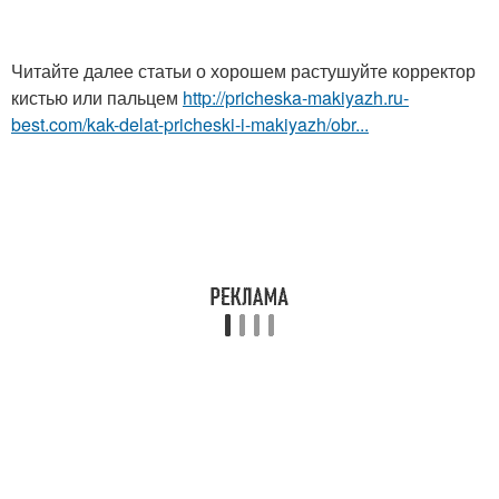
Читайте далее статьи о хорошем растушуйте корректор
кистью или пальцем
http://pricheska-makiyazh.ru-
best.com/kak-delat-pricheski-i-makiyazh/obr...