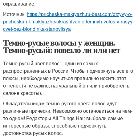
окрашивание.
Источник:
https://pricheska-makiyazh.ru-best.com/otzyvy-o-
pricheskah-i-makiyazhe/okrashivanie-temnyh-volos-v-rusyy-
cvet-bez-blondinka-stanovitsya
Темно-русые волосы у женщин.
Темно-русый: повезло ли или нет
Темно-русый цвет волос – один из самых
распространенных в России. Чтобы подчеркнуть все его
плюсы, необходимо научиться правильно носить этот
оттенок (и не важно, натуральный он или приобретен в
салоне красоты).
Обладательницам темно-русого цвета волос идут
различные прически. Невозможно остановиться на чем-
то одном! Редакторы All Things Hair выбрали самые
интересные образы, способные подчеркнуть
достоинства русых волос.