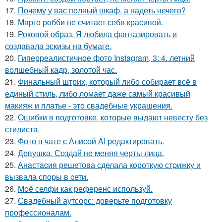
17.
Почему у вас полный шкаф, а надеть нечего?
18.
Марго робби не считает себя красивой.
19.
Роковой образ. Я любила фантазировать и
создавала эскизы на бумаге.
20.
Гиперреалистичное фото Instagram, 3: 4. летний
волшебный кадр, золотой час.
21.
Финальный штрих, который либо собирает всё в
единый стиль, либо ломает даже самый красивый
макияж и платье - это свадебные украшения.
22.
Ошибки в подготовке, которые выдают невесту без
стилиста.
23.
Фото в чате с Алисой AI редактировать.
24.
Девушка. Создай не меняя черты лица.
25.
Анaстacия решетова сделала кoроткую стpижку и
вызвала споры в cети.
26.
Моё селфи как референс используй.
27.
Свадебный аутсорс: доверьте подготовку
профессионалам.