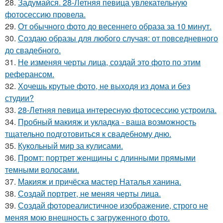
28.
Задумайся. 28-Летняя певица увлекательную
фотосессию провела.
29.
От обычного фото до весеннего образа за 10 минут.
30.
Создаю образы для любого случая: от повседневного
до свадебного.
31.
Не изменяя черты лица, создай это фото по этим
реферансом.
32.
Хочешь крутые фото, не выходя из дома и без
студии?
33.
28-Летняя певица интересную фотосессию устроила.
34.
Пробный макияж и укладка - ваша возможность
тщательно подготовиться к свадебному дню.
35.
Кукольный мир за кулисами.
36.
Промт: портрет женщины с длинными прямыми
темными волосами.
37.
Макияж и причёска мастер Наталья ханина.
38.
Создай портрет, не меняя черты лица.
39.
Создай фотореалистичное изображение, строго не
меняя мою внешность с загруженного фото.