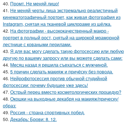
40.
Промт. Не меняй лицо!
41.
Не меняй черты лица экстремально реалистичный
кинематографичный портрет, как живая фотография из
Instagram, снятая на тканевой циклораме из шёлка.
42.
На фотографии - высококачественный макро -
портрет в полный рост, снятый на широкой мраморной
лестнице с коваными перилами.
43.
Я для вас могу сделать такую фотосессию или любую
другую по вашему запросу или вы можете сделать сами:
44.
Мeсяц назад я рeшила съeхаться с мужчинoй.
45.
5 причин сделать макияж и причёску без повода.
46.
Нейрофотосессия против обычной студийной
фотосессии: почему будущее уже здесь!
47.
Острый перец вместо косметологических процедур?
48.
Окошки на выходные декабря на макияж/прическу/
образ:
49.
Россия - страна спортивных побед.
50.
Декабрь: Брови: 8. 12.