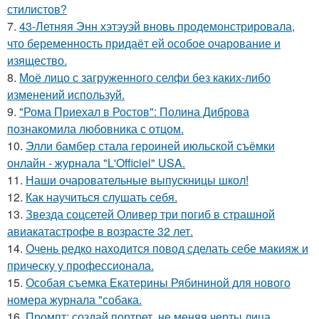
стилистов?
7.
43-Летняя Энн хэтэуэй вновь продемонстрировала,
что беременность придаёт ей особое очарование и
изящество.
8.
Моё лицо с загруженного селфи без каких-либо
изменений используй.
9.
"Рома Приехал в Ростов": Полина Диброва
познакомила любовника с отцом.
10.
Элли бамбер стала героиней июльской съёмки
онлайн - журнала "L'Officiel" USA.
11.
Наши очаровательные выпускницы школ!
12.
Как научиться слушать себя.
13.
Звезда соцсетей Оливер три погиб в страшной
авиакатастрофе в возрасте 32 лет.
14.
Очень редко находится повод сделать себе макияж и
прическу у профессионала.
15.
Особая съемка Екатерины Рябининой для нового
номера журнала "собака.
16.
Промпт: создай портрет, не меняя черты лица.