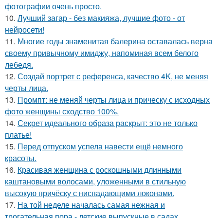
фотографии очень просто.
10.
Лучший загар - без макияжа, лучшие фото - от
нейросети!
11.
Многие годы знаменитая балерина оставалась верна
своему привычному имиджу, напоминая всем белого
лебедя.
12.
Создай портрет с референса, качество 4K, не меняя
черты лица.
13.
Промпт: не меняй черты лица и прическу с исходных
фото женщины сходство 100%.
14.
Секрет идеального образа раскрыт: это не только
платье!
15.
Перед отпуском успела навести ещё немного
красоты.
16.
Красивая женщина с роскошными длинными
каштановыми волосами, уложенными в стильную
высокую причёску с ниспадающими локонами.
17.
На той неделе началась самая нежная и
трогательная пора - детские выпускные в садах.