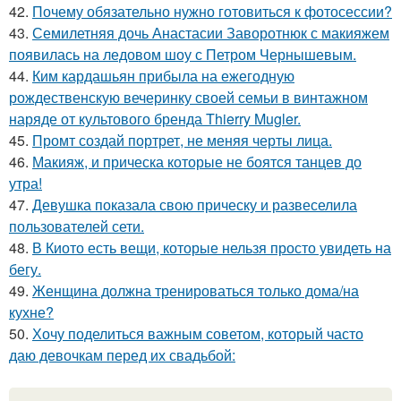
42.
Почему обязательно нужно готовиться к фотосессии?
43.
Семилетняя дочь Анастасии Заворотнюк с макияжем
появилась на ледовом шоу с Петром Чернышевым.
44.
Ким кардашьян прибыла на ежегодную
рождественскую вечеринку своей семьи в винтажном
наряде от культового бренда Thierry Mugler.
45.
Промт создай портрет, не меняя черты лица.
46.
Макияж, и прическа которые не боятся танцев до
утра!
47.
Девушка показала свою прическу и развеселила
пользователей сети.
48.
В Киото есть вещи, которые нельзя просто увидеть на
бегу.
49.
Женщина должна тренироваться только дома/на
кухне?
50.
Хочу поделиться важным советом, который часто
даю девочкам перед их свадьбой: