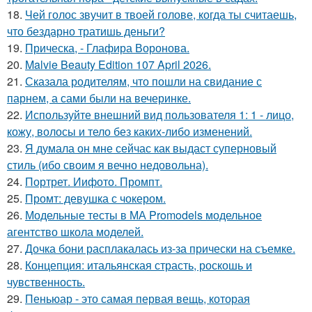
18.
Чей голос звучит в твоей голове, когда ты считаешь,
что бездарно тратишь деньги?
19.
Прическа, - Глафира Воронова.
20.
Malvie Beauty Edition 107 April 2026.
21.
Сказала родителям, что пошли на свидание с
парнем, а сами были на вечеринке.
22.
Используйте внешний вид пользователя 1: 1 - лицо,
кожу, волосы и тело без каких-либо изменений.
23.
Я думала он мне сейчас как выдаст суперновый
стиль (ибо своим я вечно недовольна).
24.
Портрет. Иифото. Промпт.
25.
Промт: девушка с чокером.
26.
Модельные тесты в МА Promodels модельное
агентство школа моделей.
27.
Дочка бони расплакалась из-за прически на съемке.
28.
Концепция: итальянская страсть, роскошь и
чувственность.
29.
Пеньюар - это самая первая вещь, которая