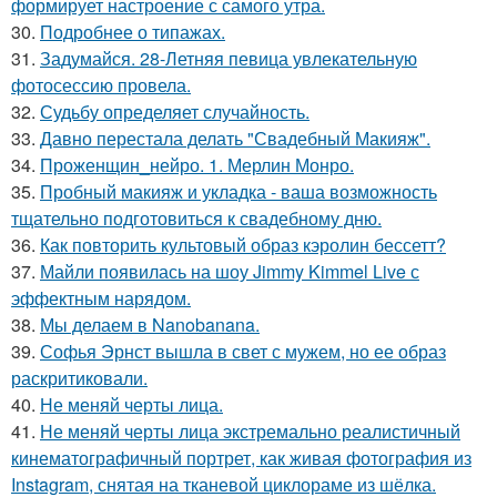
формирует настроение с самого утра.
30.
Подробнее о типажах.
31.
Задумайся. 28-Летняя певица увлекательную
фотосессию провела.
32.
Судьбу определяет случайность.
33.
Давно перестала делать "Свадебный Макияж".
34.
Проженщин_нейро. 1. Мерлин Монро.
35.
Пробный макияж и укладка - ваша возможность
тщательно подготовиться к свадебному дню.
36.
Как повторить культовый образ кэролин бессетт?
37.
Майли появилась на шоу Jimmy Kimmel Live с
эффектным нарядом.
38.
Мы делаем в Nanobanana.
39.
Софья Эрнст вышла в свет с мужем, но ее образ
раскритиковали.
40.
Не меняй черты лица.
41.
Не меняй черты лица экстремально реалистичный
кинематографичный портрет, как живая фотография из
Instagram, снятая на тканевой циклораме из шёлка.