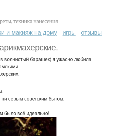
реты, техника нанесения
ки и макияж на дому
игры
отзывы
парикмахерские.
ы в волнистый барашек) я ужасно любила
амскими.
херских.
и.
, ни серым советским бытом.
ам было всё идеально!