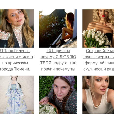
Я Таня Гилева -
101 причина
Сохраняйте м
изажист и стилист
почему Я ЛЮБЛЮ
точные черты ли
по прическам
ТЕБЯ подруге. 100
форму губ, ли
города Тюмени.
причин почему ты
скул, носа и раз
моя лучшая
глаз.
подруга.