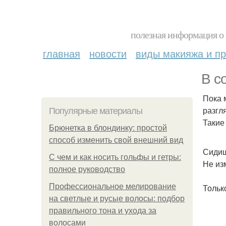
полезная информация о 
главная
новости
виды макияжа и пр
В с
Пока 
разгл
Популярные материалы
Такие
Брюнетка в блондинку: простой
способ изменить свой внешний вид
Сидиш
С чем и как носить гольфы и гетры:
Не из
полное руководство
Профессиональное мелирование
Тольк
на светлые и русые волосы: подбор
правильного тона и ухода за
волосами