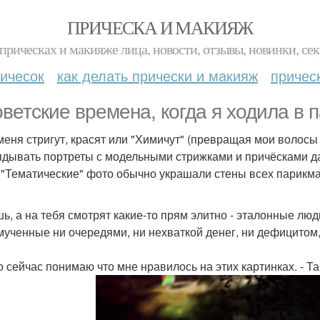
ПРИЧЕСКА И МАКИЯЖ
прическах и макияже лица, новости, отзывы, новинки, сек
ичесок
как делать прически и макияж
причес
оветские времена, когда я ходила в 
меня стригут, красят или "Химичут" (превращая мои волос
ядывать портреты с модельными стрижками и причёсками д
 "Тематические" фото обычно украшали стены всех парикма
ь, а на тебя смотрят какие-то прям элитно - эталонные люд
мученные ни очередями, ни нехваткой денег, ни дефицитом
о сейчас понимаю что мне нравилось на этих картинках. - Т