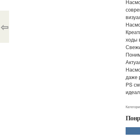
Насмо
совре
визуа
⇦
Насмо
Креат
ходы 
Свежи
Поним
Актуа
Насмо
даже 
PS см
идеал
Категори
Понр