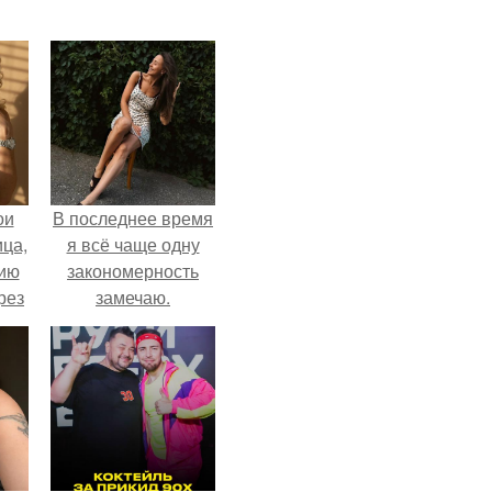
ои
В последнее время
ца,
я всё чаще одну
нию
закономерность
рез
замечаю.