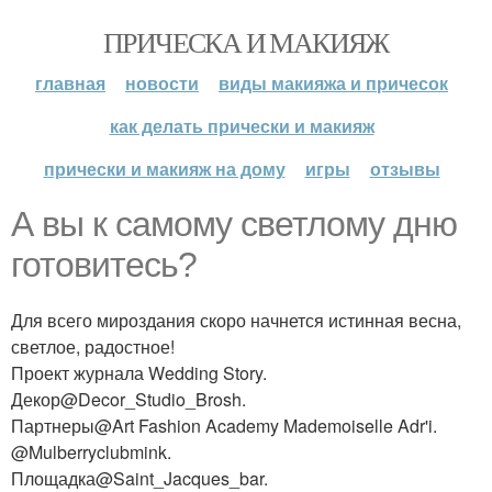
ПРИЧЕСКА И МАКИЯЖ
главная
новости
виды макияжа и причесок
как делать прически и макияж
прически и макияж на дому
игры
отзывы
А вы к самому светлому дню
готовитесь?
Для всего мироздания скоро начнется истинная весна,
светлое, радостное!
Проект журнала Wedding Story.
Декор@Decor_Studio_Brosh.
Партнеры@Art Fashion Academy Mademoiselle Adr'i.
@Mulberryclubmink.
Площадка@Saint_Jacques_bar.