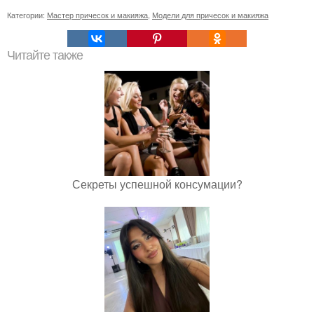
Категории:
Мастер причесок и макияжа
,
Модели для причесок и макияжа
Читайте также
Секреты успешной консумации?