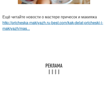
Ещё читайте новости о мастере причесок и макияжа
http://pricheska-makiyazh.ru-best.com/kak-delat-pricheski-i-
makiyazh/mas...