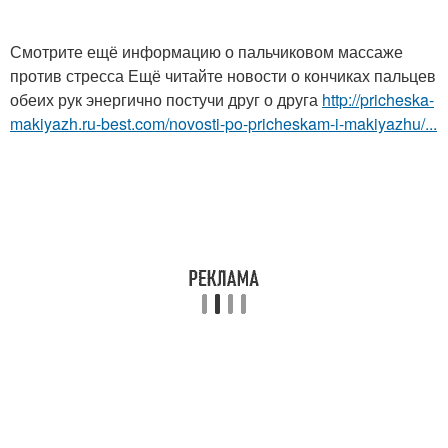
Смотрите ещё информацию о пальчиковом массаже
против стресса Ещё читайте новости о кончиках пальцев
обеих рук энергично постучи друг о друга
http://pricheska-
makiyazh.ru-best.com/novosti-po-pricheskam-i-makiyazhu/...