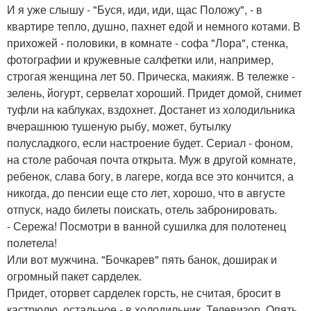
И я уже слышу - "Буся, иди, иди, щас Положу", - в
квартире тепло, душно, пахнет едой и немного котами. В
прихожей - половики, в комнате - софа "Лора", стенка,
фотографии и кружевные салфетки или, например,
строгая женщина лет 50. Прическа, макияж. В тележке -
зелень, йогурт, сервелат хороший. Придет домой, снимет
туфли на каблуках, вздохнет. Достанет из холодильника
вчерашнюю тушеную рыбу, может, бутылку
полусладкого, если настроение будет. Сериал - фоном,
на столе рабочая почта открыта. Муж в другой комнате,
ребенок, слава богу, в лагере, когда все это кончится, а
никогда, до пенсии еще сто лет, хорошо, что в августе
отпуск, надо билеты поискать, отель забронировать.
- Сережа! Посмотри в ванной сушилка для полотенец
полетела!
Или вот мужчина. "Бочкарев" пять банок, доширак и
огромный пакет сарделек.
Придет, оторвет сарделек горсть, не считая, бросит в
кастрюлю, остальное - в холодильник. Телевизор. Опять