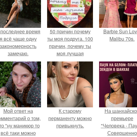
 последнее время
50 причин почему
Barbie Sun Lov
я всё чаще одну
ты моя подруга. 100
Malibu 70s.
закономерность
причин, почему ты
замечаю.
моя лучшая
подруга.
Мой ответ на
К старому
На шанхайско
омментарий о том,
перманенту можно
премьере
то "ну маникюр то
привыкнуть.
"Человека - Пау
всё таки можно
Совершенно