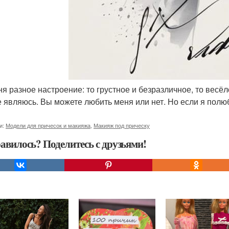
еня разное настроение: то грустное и безразличное, то весё
е являюсь. Вы можете любить меня или нет. Но если я полю
и:
Модели для причесок и макияжа
,
Макияж под прическу
авилось? Поделитесь с друзьями!