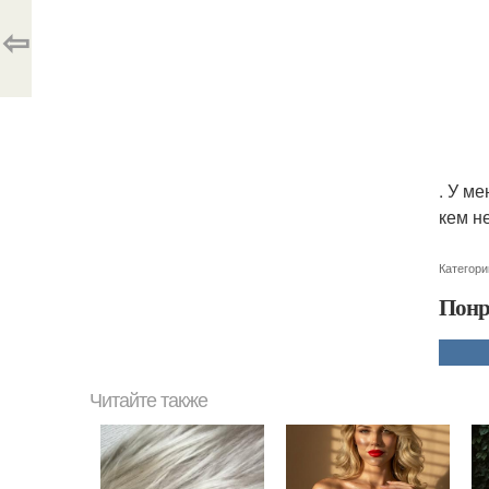
⇦
. У м
кем н
Категори
Понр
Читайте также