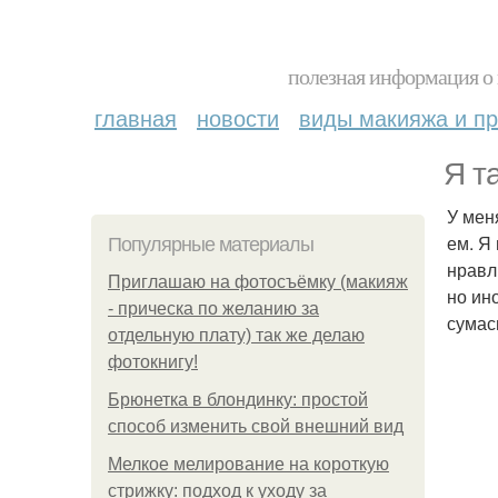
полезная информация о 
главная
новости
виды макияжа и пр
Я та
У мен
ем. Я
Популярные материалы
нравл
Приглашаю на фотосъёмку (макияж
но ин
- прическа по желанию за
сума
отдельную плату) так же делаю
фотокнигу!
Брюнетка в блондинку: простой
способ изменить свой внешний вид
Мелкое мелирование на короткую
стрижку: подход к уходу за