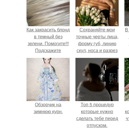
Как закрасить блонд
Сохраняйте мои
В
в темный без
точные черты лица,
зелени. Помогите!!!
форму губ, линию
Подскажите
скул, носа и разрез
формулу, из
глаз.
блондинки в светло
русую
Обзорчик на
Топ 5 процедур
зимнюю курн.
которые нужно
к
сделать тебе перед
ч
отпуском.