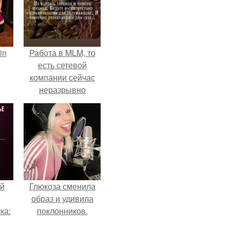
in
Работа в MLM, то
есть сетевой
компании сейчас
неразрывно
связана с создание
своего контента,
своей страницы в
соц сетях.
й
Глюкоза сменила
образ и удивила
ка:
поклонников.