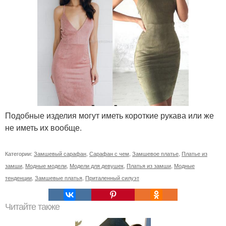
Подобные изделия могут иметь короткие рукава или же
не иметь их вообще.
Категории:
Замшевый сарафан
,
Сарафан с чем
,
Замшевое платье
,
Платье из
замши
,
Модные модели
,
Модели для девушек
,
Платья из замши
,
Модные
тенденции
,
Замшевые платья
,
Приталенный силуэт
Читайте также