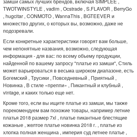
замши самых лучших брендов, включая SIMPLEE ,
TWOTWINSTYLE , vadim , Ocstrade , S.FLAVOR , BerryGo
, hugcitar , CONMOTO , WannaThis , BGTEEVER и
множество других, о которых вы, возможно, даже не
подозревали.
Если конкретные характеристики говорят вам больше,
чем непонятные названия, возможно, следующая
информация - для вас: по всему объему продукции,
найденной по вашему запросу "платье из замши", Стиль
может варьироваться в весьма широком диапазоне, есть
Богемский , Трусики , Повседневный , Приятный ,
Новинка , В стиле «преппи» , Пикантный и клубный ,
vintage, и каких только еще нет.
Кроме того, если вы ищите платье из замши, мы также
порекомендуем вам похожие товары, например летние
платья 2018 размер 7xl , платье пикантные блестящие
кожаные , желтое платье новинка 2018 г. , платье из
хлопка полная женщина , империя суд летнее платье ,