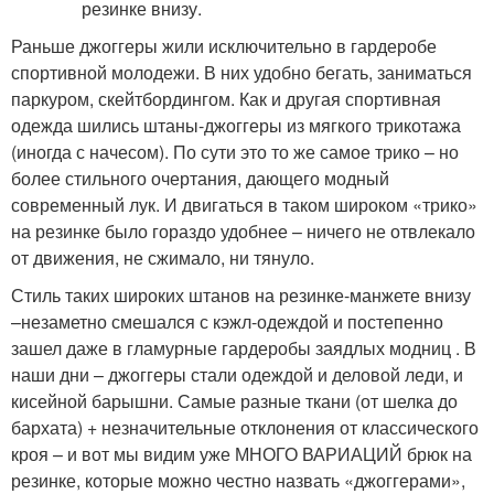
Раньше джоггеры жили исключительно в гардеробе
спортивной молодежи. В них удобно бегать, заниматься
паркуром, скейтбордингом. Как и другая спортивная
одежда шились штаны-джоггеры из мягкого трикотажа
(иногда с начесом). По сути это то же самое трико – но
более стильного очертания, дающего модный
современный лук. И двигаться в таком широком «трико»
на резинке было гораздо удобнее – ничего не отвлекало
от движения, не сжимало, ни тянуло.
Стиль таких широких штанов на резинке-манжете внизу
–незаметно смешался с кэжл-одеждой и постепенно
зашел даже в гламурные гардеробы заядлых модниц . В
наши дни – джоггеры стали одеждой и деловой леди, и
кисейной барышни. Самые разные ткани (от шелка до
бархата) + незначительные отклонения от классического
кроя – и вот мы видим уже МНОГО ВАРИАЦИЙ брюк на
резинке, которые можно честно назвать «джоггерами»,