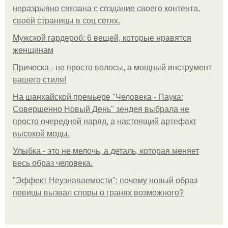
неразрывно связана с создание своего контента,
своей страницы в соц сетях.
Мужской гардероб: 6 вещей, которые нравятся
женщинам
Прическа - не просто волосы, а мощный инструмент
вашего стиля!
На шанхайской премьере "Человека - Паука:
Совершенно Новый День" зендея выбрала не
просто очередной наряд, а настоящий артефакт
высокой моды.
Улыбка - это не мелочь, а деталь, которая меняет
весь образ человека.
"Эффект Неузнаваемости": почему новый образ
певицы вызвал споры о гранях возможного?