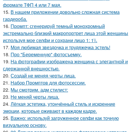
формате ТФП 4 или 7 мая.
15.
В нашем приложении довольно сложная система
гардероба.
16.
Промпт: сгенерируй темный монохромный
экстремально близкий макропортрет лица этой женщины
используя мое селфи и сохрани лицо 1: 1\\.
17.
Моя любимая звездочка и трудяжечка эстель!
18.
Про "Беременную" фотосъемку.
19.
На фотографии изображена женщина с элегантной и
сдержанной внешностью.
20.
Создай не меняя черты лица.
21.
Набор Промптов для фотосессии.
22.
Мы смотрим. адм стилист:
23.
Не меняй черты лица.
24.
Лёгкая эстетика, утончённый стиль и искренние
эмоции, которые оживают в каждом кадре.
25.
Важно: используй загруженное селфи как точную
визуальную основу.