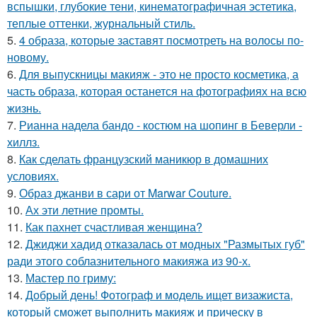
вспышки, глубокие тени, кинематографичная эстетика,
теплые оттенки, журнальный стиль.
5.
4 образа, которые заставят посмотреть на волосы по-
новому.
6.
Для выпускницы макияж - это не просто косметика, а
часть образа, которая останется на фотографиях на всю
жизнь.
7.
Рианна надела бандо - костюм на шопинг в Беверли -
хиллз.
8.
Как сделать французский маникюр в домашних
условиях.
9.
Образ джанви в сари от Marwar Couture.
10.
Ах эти летние промты.
11.
Как пахнет счастливая женщина?
12.
Джиджи хадид отказалась от модных "Размытых губ"
ради этого соблазнительного макияжа из 90-х.
13.
Мастер по гриму:
14.
Добрый день! Фотограф и модель ищет визажиста,
который сможет выполнить макияж и прическу в