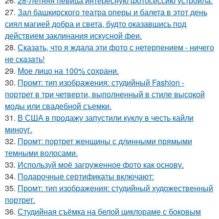
26.
28-Летняя певица интересную фотосессию устроила.
27.
Зал башкирского театра оперы и балета в этот день
сиял магией добра и света, будто оказавшись под
действием заклинания искусной феи.
28.
Сказать, что я ждала эти фото с нетерпением - ничего
не сказать!
29.
Мое лицо на 100% сохрани.
30.
Промт: тип изображения: студийный Fashion -
портрет в три четверти, выполненный в стиле высокой
моды или свадебной съемки.
31.
В США в продажу запустили куклу в честь кайли
миноуг.
32.
Промт: портрет женщины с длинными прямыми
темными волосами.
33.
Используй моё загруженное фото как основу.
34.
Подарочные сертификаты включают:
35.
Промт: тип изображения: студийный художественный
портрет.
36.
Студийная съёмка на белой циклораме с боковым