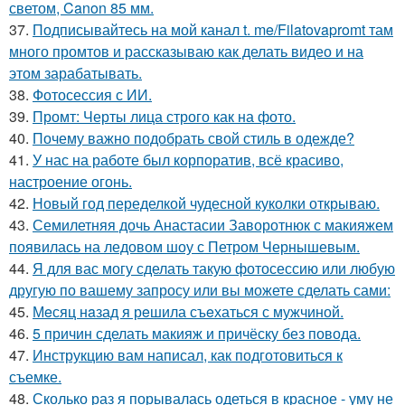
светом, Canon 85 мм.
37.
Подписывайтесь на мой канал t. me/Filatovapromt там
много промтов и рассказываю как делать видео и на
этом зарабатывать.
38.
Фотосессия с ИИ.
39.
Промт: Черты лица строго как на фото.
40.
Почему важно подобрать свой стиль в одежде?
41.
У нас на работе был корпоратив, всё красиво,
настроение огонь.
42.
Новый год переделкой чудесной куколки открываю.
43.
Семилетняя дочь Анастасии Заворотнюк с макияжем
появилась на ледовом шоу с Петром Чернышевым.
44.
Я для вас могу сделать такую фотосессию или любую
другую по вашему запросу или вы можете сделать сами:
45.
Мeсяц нaзад я рeшила съeхаться с мужчиной.
46.
5 причин сделать макияж и причёску без повода.
47.
Инструкцию вам написал, как подготовиться к
съемке.
48.
Сколько раз я порывалась одеться в красное - уму не