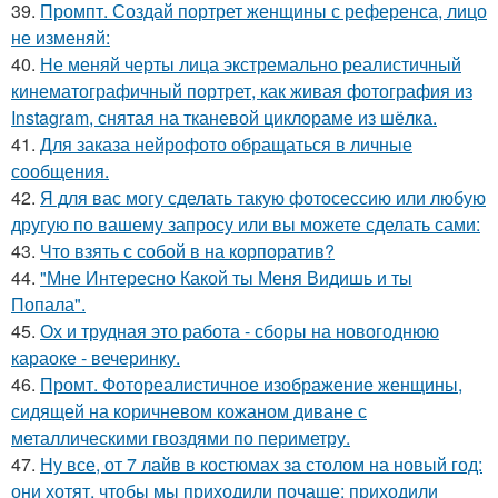
39.
Промпт. Создай портрет женщины с референса, лицо
не изменяй:
40.
Не меняй черты лица экстремально реалистичный
кинематографичный портрет, как живая фотография из
Instagram, снятая на тканевой циклораме из шёлка.
41.
Для заказа нейрофото обращаться в личные
сообщения.
42.
Я для вас могу сделать такую фотосессию или любую
другую по вашему запросу или вы можете сделать сами:
43.
Что взять с собой в на корпоратив?
44.
"Мне Интересно Какой ты Меня Видишь и ты
Попала".
45.
Ох и трудная это работа - сборы на новогоднюю
караоке - вечеринку.
46.
Промт. Фотореалистичное изображение женщины,
сидящей на коричневом кожаном диване с
металлическими гвоздями по периметру.
47.
Ну все, от 7 лайв в костюмах за столом на новый год:
они хотят, чтобы мы приходили почаще: приходили