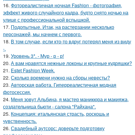
16.
Фотореалистичная ночная Fashion - фотография,
эффект живого случайного кадра, будто снято ночью на
улице с профессиональной вспышкой.
17.
Подопытные. Итак, на растерзании несколько
персонажей, мы начнем с первого.
18.
В том случае, если кто-то вдруг потерял меня из виду
-.
19.
Уровень 3*. - Мур - р - р!
20.
А вам нравятся нежные локоны и крупные кудряшки?
21.
Estet Fashion Week.
22.
Сколько времени нужно на сборы невесты?
23.
Авторская работа. Гиперреалистичная модная
фотосессия.
24.
Меня зовут Альбина, я мастер маникюра и макияжа,
создательница бьюти - салона "Райхана".
25.
Концепция: итальянская страсть, роскошь и
чувственность.
26.
Свадебный аутсорс: доверьте подготовку