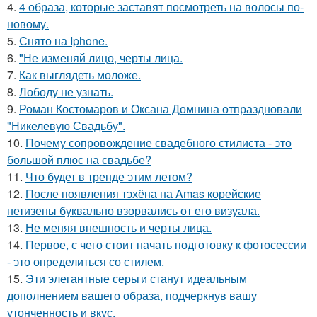
4.
4 образа, которые заставят посмотреть на волосы по-
новому.
5.
Снято на Iphone.
6.
"Не изменяй лицо, черты лица.
7.
Как выглядеть моложе.
8.
Лободу не узнать.
9.
Роман Костомаров и Оксана Домнина отпраздновали
"Никелевую Свадьбу".
10.
Почему сопровождение свадебного стилиста - это
большой плюс на свадьбе?
11.
Что будет в тренде этим летом?
12.
После появления тэхёна на Amas корейские
нетизены буквально взорвались от его визуала.
13.
Не меняя внешность и черты лица.
14.
Первое, с чего стоит начать подготовку к фотосессии
- это определиться со стилем.
15.
Эти элегантные серьги станут идеальным
дополнением вашего образа, подчеркнув вашу
утонченность и вкус.