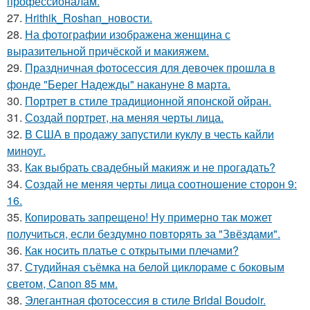
профессионалам.
27.
Hrithik_Roshan_новости.
28.
На фотографии изображена женщина с
выразительной причёской и макияжем.
29.
Праздничная фотосессия для девочек прошла в
фонде "Берег Надежды" накануне 8 марта.
30.
Портрет в стиле традиционной японской ойран.
31.
Создай портрет, на меняя черты лица.
32.
В США в продажу запустили куклу в честь кайли
миноуг.
33.
Как выбрать свадебный макияж и не прогадать?
34.
Создай не меняя черты лица соотношение сторон 9:
16.
35.
Копировать запрещено! Ну примерно так может
получиться, если бездумно повторять за "Звёздами".
36.
Как носить платье с открытыми плечами?
37.
Студийная съёмка на белой циклораме с боковым
светом, Canon 85 мм.
38.
Элегантная фотосессия в стиле Bridal Boudoir.