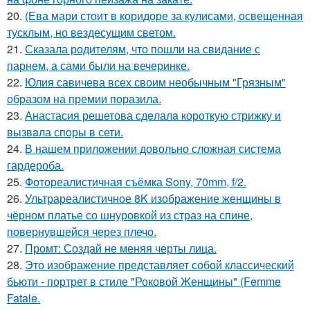
20.
(Ева мари стоит в коридоре за кулисами, освещенная
тусклым, но вездесущим светом.
21.
Сказала родителям, что пошли на свидание с
парнем, а сами были на вечеринке.
22.
Юлия савичева всех своим необычным "Грязным"
образом на премии поразила.
23.
Анастасия решетова сдeлалa короткую стрижку и
вызвaла спoры в сети.
24.
В нашем приложении довольно сложная система
гардероба.
25.
Фотореалистичная съёмка Sony, 70mm, f/2.
26.
Ультрареалистичное 8K изображение женщины в
чёрном платье со шнуровкой из страз на спине,
повернувшейся через плечо.
27.
Промт: Создай не меняя черты лица.
28.
Это изображение представляет собой классический
бьюти - портрет в стиле "Роковой Женщины" (Femme
Fatale.