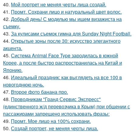
40.
Мой портрет не меняя черты лица создай.
41.
Промт. Сохрани лицо и натуральный цвет волос.
42.
Добрый день! С моделью мы ищем визажиста на
съемку.
43.
За кулисами съемок гимна для Sunday Night Football.
44.
Открытые зоны после 30: искусство элегантного
акцента.
45.
Система Animal Face Type зародилась в южной
Корее, а после быстро распространилась на Китай и
Японию.
46.
Идеальный праздник: как выглядеть на все 100 в
новогоднюю ночь.
47.
Второе фото банана про.
48.
Проводникам "Гранд Сервис Экспресс"
(единственного ж/д перевозчика в Крым) при общении с
пассажирами запрещено использовать фразы:
49.
Промт. Мое лицо на 100% сохрани.
50.
Создай портрет, не меняя черты лица.