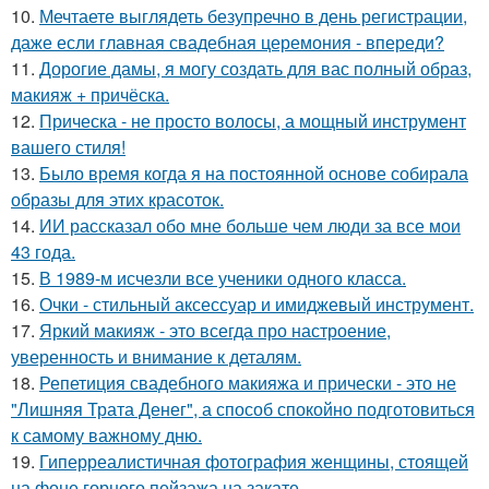
10.
Мечтаете выглядеть безупречно в день регистрации,
даже если главная свадебная церемония - впереди?
11.
Дорогие дамы, я могу создать для вас полный образ,
макияж + причёска.
12.
Прическа - не просто волосы, а мощный инструмент
вашего стиля!
13.
Было время когда я на постоянной основе собирала
образы для этих красоток.
14.
ИИ рассказал обо мне больше чем люди за все мои
43 года.
15.
В 1989-м исчезли все ученики одного класса.
16.
Очки - стильный аксессуар и имиджевый инструмент.
17.
Яркий макияж - это всегда про настроение,
уверенность и внимание к деталям.
18.
Репетиция свадебного макияжа и прически - это не
"Лишняя Трата Денег", а способ спокойно подготовиться
к самому важному дню.
19.
Гиперреалистичная фотография женщины, стоящей
на фоне горного пейзажа на закате.