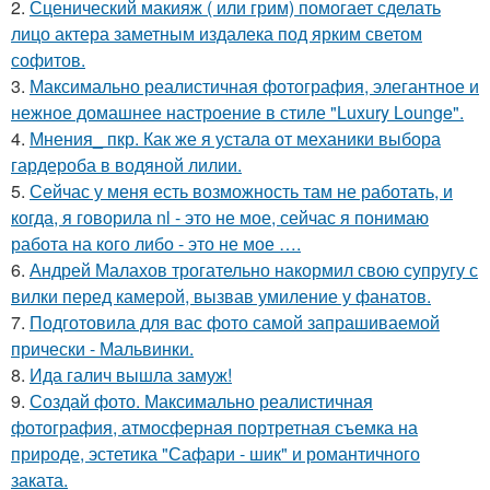
2.
Сценический макияж ( или грим) помогает сделать
лицо актера заметным издалека под ярким светом
софитов.
3.
Максимально реалистичная фотография, элегантное и
нежное домашнее настроение в стиле "Luxury Lounge".
4.
Мнения_ пкр. Как же я устала от механики выбора
гардероба в водяной лилии.
5.
Сейчас у меня есть возможность там не работать, и
когда, я говорила nl - это не мое, сейчас я понимаю
работа на кого либо - это не мое ….
6.
Андрей Малахов трогательно накормил свою супругу с
вилки перед камерой, вызвав умиление у фанатов.
7.
Подготовила для вас фото самой запрашиваемой
прически - Мальвинки.
8.
Ида галич вышла замуж!
9.
Создай фото. Максимально реалистичная
фотография, атмосферная портретная съемка на
природе, эстетика "Сафари - шик" и романтичного
заката.