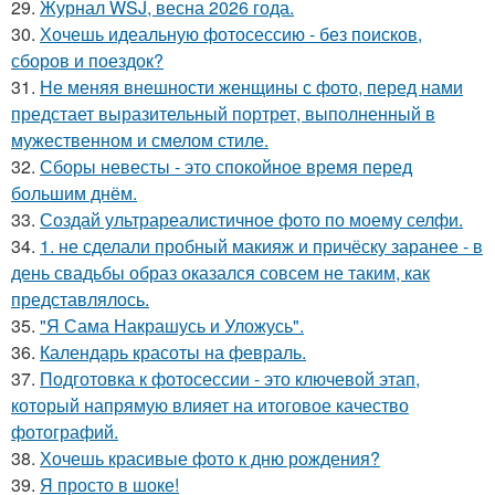
29.
Журнал WSJ, весна 2026 года.
30.
Хочешь идеальную фотосессию - без поисков,
сборов и поездок?
31.
Не меняя внешности женщины с фото, перед нами
предстает выразительный портрет, выполненный в
мужественном и смелом стиле.
32.
Сборы невесты - это спокойное время перед
большим днём.
33.
Создай ультрареалистичное фото по моему селфи.
34.
1. не сделали пробный макияж и причёску заранее - в
день свадьбы образ оказался совсем не таким, как
представлялось.
35.
"Я Сама Накрашусь и Уложусь".
36.
Календарь красоты на февраль.
37.
Подготовка к фотосессии - это ключевой этап,
который напрямую влияет на итоговое качество
фотографий.
38.
Хочешь красивые фото к дню рождения?
39.
Я просто в шоке!