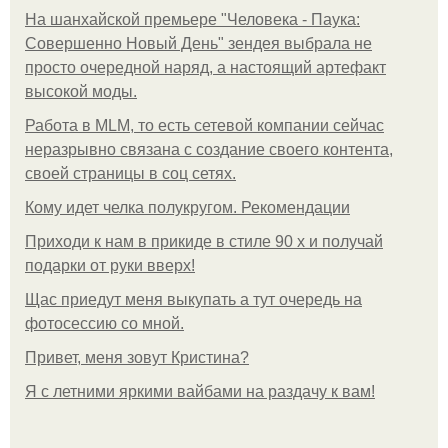
На шанхайской премьере "Человека - Паука:
Совершенно Новый День" зендея выбрала не
просто очередной наряд, а настоящий артефакт
высокой моды.
Работа в MLM, то есть сетевой компании сейчас
неразрывно связана с создание своего контента,
своей страницы в соц сетях.
Кому идет челка полукругом. Рекомендации
Приходи к нам в прикиде в стиле 90 х и получай
подарки от руки вверх!
Щас приедут меня выкупать а тут очередь на
фотосессию со мной.
Привет, меня зовут Кристина?
Я с летними яркими вайбами на раздачу к вам!