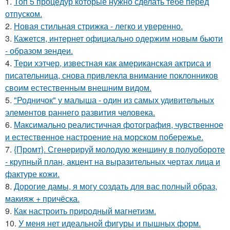
1.
Топ 5 процедур которые нужно сделать тебе перед
отпуском.
2.
Новая стильная стрижка - легко и уверенно.
3.
Кажется, интернет официально одержим новым бьюти
- образом зендеи.
4.
Тери хэтчер, известная как американская актриса и
писательница, снова привлекла внимание поклонников
своим естественным внешним видом.
5.
"Родничок" у малыша - один из самых удивительных
элементов раннего развития человека.
6.
Максимально реалистичная фотография, чувственное
и естественное настроение на морском побережье.
7.
{Промт}. Сгенерируй молодую женщину в полуобороте
- крупный план, акцент на выразительных чертах лица и
фактуре кожи.
8.
Дорогие дамы, я могу создать для вас полный образ,
макияж + причёска.
9.
Как настроить природный магнетизм.
10.
У меня нет идеальной фигуры и пышных форм.