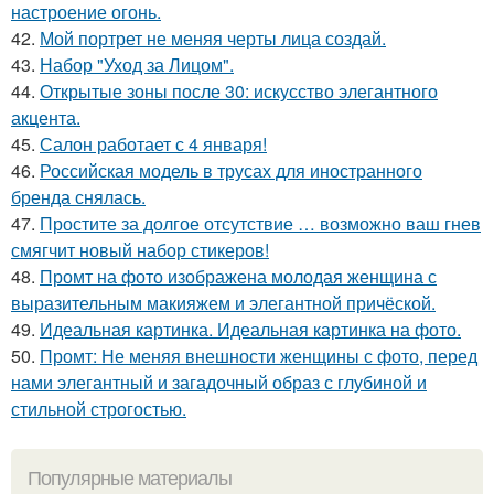
настроение огонь.
42.
Мой портрет не меняя черты лица создай.
43.
Набор "Уход за Лицом".
44.
Открытые зоны после 30: искусство элегантного
акцента.
45.
Салон работает с 4 января!
46.
Российская модель в трусах для иностранного
бренда снялась.
47.
Простите за долгое отсутствие … возможно ваш гнев
смягчит новый набор стикеров!
48.
Промт на фото изображена молодая женщина с
выразительным макияжем и элегантной причёской.
49.
Идеальная картинка. Идеальная картинка на фото.
50.
Промт: Не меняя внешности женщины с фото, перед
нами элегантный и загадочный образ с глубиной и
стильной строгостью.
Популярные материалы