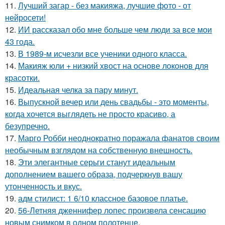
11.
Лучший загар - без макияжа, лучшие фото - от
нейросети!
12.
ИИ рассказал обо мне больше чем люди за все мои
43 года.
13.
В 1989-м исчезли все ученики одного класса.
14.
Макияж юли + низкий хвост на основе локонов для
красотки.
15.
Идеальная челка за пару минут.
16.
Выпускной вечер или день свадьбы - это моменты,
когда хочется выглядеть не просто красиво, а
безупречно.
17.
Марго Робби неоднократно поражала фанатов своим
необычным взглядом на собственную внешность.
18.
Эти элегантные серьги станут идеальным
дополнением вашего образа, подчеркнув вашу
утонченность и вкус.
19.
адм стилист: 1 6/10 классное базовое платье.
20.
56-Летняя дженнифер лопес произвела сенсацию
новым снимком в одном полотенце.