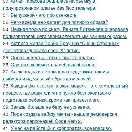
30.
Аглая тарасова решилась на съемку в
полупрозрачном платье без бюстгальтера.
31.
Выпускной - это про свежесть.
32.
Чего всегда не хватает для полного образа?
33.
Нежная тоска по снегу: Рената Литвинова очаровала
пользователей сети своим элегантным зимним образом.
34.
Актриса милли Бобби Браун из "Очень Странных
дел" отпраздновала свое 22-летие.
35.
Образ невесты - это не просто платье.
36.
Один из любимых свадебных образов.
37.
Александра и её команда поддержки: как мы
выбирали идеальный образ до мелочей.
38.
Каждая фотосессия в аква моделс - это комплексный
процесс, где родителям не нужно беспокоиться о
подготовке ребенка, кроме как привезти его.
39.
Заказы больше не беру не успеваю.
40.
Пора создать вайфу мечты - вышла демоверсия
редактора персонажей Code Vein 2.
41.
У нас на работе был корпоратив, всё красиво,