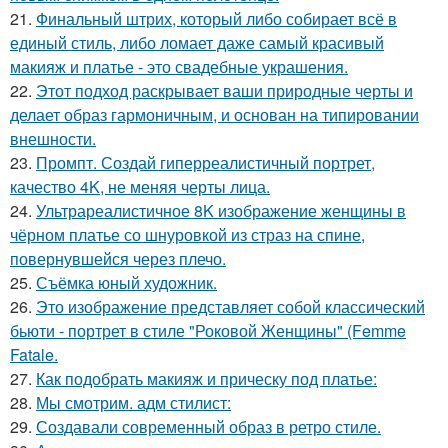
21.
Финальный штрих, который либо собирает всё в
единый стиль, либо ломает даже самый красивый
макияж и платье - это свадебные украшения.
22.
Этот подход раскрывает ваши природные черты и
делает образ гармоничным, и основан на типировании
внешности.
23.
Промпт. Создай гиперреалистичный портрет,
качество 4K, не меняя черты лица.
24.
Ультрареалистичное 8K изображение женщины в
чёрном платье со шнуровкой из страз на спине,
повернувшейся через плечо.
25.
Съёмка юный художник.
26.
Это изображение представляет собой классический
бьюти - портрет в стиле "Роковой Женщины" (Femme
Fatale.
27.
Как подобрать макияж и прическу под платье:
28.
Мы смотрим. адм стилист:
29.
Создавали современный образ в ретро стиле.