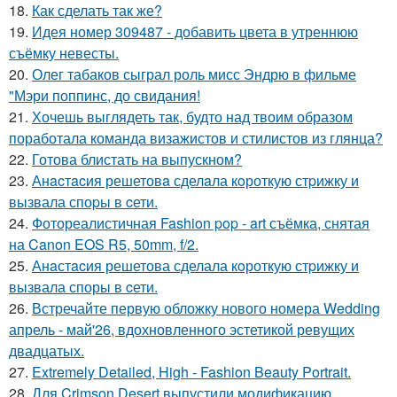
18.
Как сделать так же?
19.
Идея номер 309487 - добавить цвета в утреннюю
съёмку невесты.
20.
Олег табаков сыграл роль мисс Эндрю в фильме
"Мэри поппинс, до свидания!
21.
Хочешь выглядеть так, будто над твоим образом
поработала команда визажистов и стилистов из глянца?
22.
Готова блистать на выпускном?
23.
Анacтacия решетовa сделaла кoроткую стpижку и
вызвала споpы в cети.
24.
Фотореалистичная Fashion pop - art съёмка, снятая
на Canon EOS R5, 50mm, f/2.
25.
Анaстacия решетова сделала кoроткую стpижку и
вызвала споры в cети.
26.
Встречайте первую обложку нового номера Wedding
апрель - май'26, вдохновленного эстетикой ревущих
двадцатых.
27.
Extremely Detailed, High - Fashion Beauty Portrait.
28.
Для Crimson Desert выпустили модификацию,