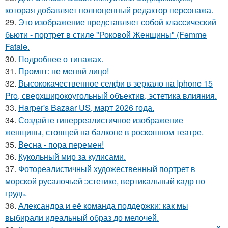
которая добавляет полноценный редактор персонажа.
29.
Это изображение представляет собой классический
бьюти - портрет в стиле "Роковой Женщины" (Femme
Fatale.
30.
Подробнее о типажах.
31.
Промпт: не меняй лицо!
32.
Высококачественное селфи в зеркало на Iphone 15
Pro, сверхширокоугольный объектив, эстетика влияния.
33.
Harper's Bazaar US, март 2026 года.
34.
Создайте гиперреалистичное изображение
женщины, стоящей на балконе в роскошном театре.
35.
Весна - пора перемен!
36.
Кукольный мир за кулисами.
37.
Фотореалистичный художественный портрет в
морской русалочьей эстетике, вертикальный кадр по
грудь.
38.
Александра и её команда поддержки: как мы
выбирали идеальный образ до мелочей.