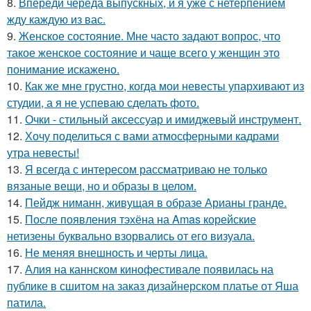
8.
Впереди череда выпускных, и я уже с нетерпением
жду каждую из вас.
9.
Женское состояние. Мне часто задают вопрос, что
такое женское состояние и чаще всего у женщин это
понимание искажено.
10.
Как же мне грустно, когда мои невесты упархивают из
студии, а я не успеваю сделать фото.
11.
Очки - стильный аксессуар и имиджевый инструмент.
12.
Хочу поделиться с вами атмосферными кадрами
утра невесты!
13.
Я всегда с интересом рассматриваю не только
вязаные вещи, но и образы в целом.
14.
Пейдж ниманн, живущая в образе Арианы гранде.
15.
После появления тэхёна на Amas корейские
нетизены буквально взорвались от его визуала.
16.
Не меняя внешность и черты лица.
17.
Алия на каннском кинофестивале появилась на
публике в сшитом на заказ дизайнерском платье от Яша
патила.