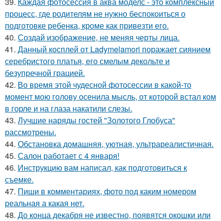
39.
Каждая фотосессия в аква моделс - это комплексный
процесс, где родителям не нужно беспокоиться о
подготовке ребенка, кроме как привезти его.
40.
Создай изображение, не меняя черты лица.
41.
Данный косплей от Ladymelamori поражает сиянием
серебристого платья, его смелым декольте и
безупречной грацией.
42.
Во время этой чудесной фотосессии в какой-то
момент мою голову осенила мысль, от которой встал ком
в горле и на глаза накатили слезы.
43.
Лучшие наряды гостей "Золотого Глобуса"
рассмотрены.
44.
Обстановка домашняя, уютная, ультрареалистичная.
45.
Салон работает с 4 января!
46.
Инструкцию вам написал, как подготовиться к
съемке.
47.
Пиши в комментариях, фото под каким номером
реальная а какая нет.
48.
До конца декабря не известно, появятся окошки или