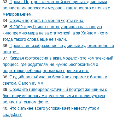
33.
Промт. Портрет элегантной женщины с длинными
волнистыми волосами медово - каштанового оттенка с
мелированием.
34.
Создай портрет, на меняя черты лица.
35.
В 2002 году Гвинет пэлтроу пришла на главную
кинопремию мира не за статуэткой, а за Хайпом - хотя
тогда такого слова еще не знали.
36.
Промт: тип изображения: студийный художественный
портрет.
37.
Каждая фотосессия в аква моделс - это комплексный
процесс, где родителям не нужно беспокоиться о
подготовке ребенка, кроме как привезти его.
38.
Студийная съёмка на белой циклораме с боковым
светом, Canon 85 мм.
39.
Создайте гиперреалистичный портрет женщины с
блестящими волосами, уложенными в голливудскую
волну, на темном фоне.
40.
Что сильнее всего успокаивает невесту утром
свадьбы?