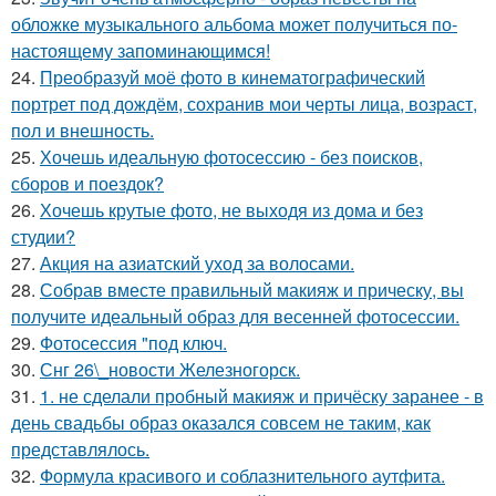
обложке музыкального альбома может получиться по-
настоящему запоминающимся!
24.
Преобразуй моё фото в кинематографический
портрет под дождём, сохранив мои черты лица, возраст,
пол и внешность.
25.
Хочешь идеальную фотосессию - без поисков,
сборов и поездок?
26.
Хочешь крутые фото, не выходя из дома и без
студии?
27.
Акция на азиатский уход за волосами.
28.
Собрав вместе правильный макияж и прическу, вы
получите идеальный образ для весенней фотосессии.
29.
Фотосессия "под ключ.
30.
Снг 26\_новости Железногорск.
31.
1. не сделали пробный макияж и причёску заранее - в
день свадьбы образ оказался совсем не таким, как
представлялось.
32.
Формула красивого и соблазнительного аутфита.