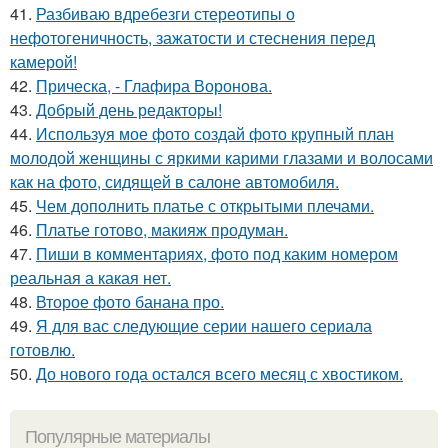
41.
Разбиваю вдребезги стереотипы о
нефотогеничность, зажатости и стеснения перед
камерой!
42.
Прическа, - Глафира Воронова.
43.
Добрый день редакторы!
44.
Используя мое фото создай фото крупный план
молодой женщины с яркими карими глазами и волосами
как на фото, сидящей в салоне автомобиля.
45.
Чем дополнить платье с открытыми плечами.
46.
Платье готово, макияж продуман.
47.
Пиши в комментариях, фото под каким номером
реальная а какая нет.
48.
Второе фото банана про.
49.
Я для вас следующие серии нашего сериала
готовлю.
50.
До нового года остался всего месяц с хвостиком.
Популярные материалы