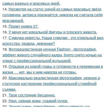
самых важных и красивых дней.
14.
Несмотря на статус одной из самых красивых звёзд
голливуда, актриса признаётся: никогда не считала себя
красавицей.
15.
Промт номер 37.
16.
У меня нет идеальной фигуры и плоского живота.
17.
Сумочка невесты. Наши сумочки - это отдельный вид
искусства, правда, девчонки?
18.
Фотореалистичная ночная Fashion - фотография,
эффект живого случайного кадра, будто снято ночью на
улице с профессиональной вспышкой.
19.
Отрывок из новой главы о готовности к переменам в
жизни … нет, мы к ним никогда не готовы.
20.
Максимально реалистичная фотография, нежное и
статусное настроение профессиональной студийной
съемки.
21.
Твое состояние бесценно.
22.
Нюд, сияние кожи, гладкий пучок.
23.
Звучит очень атмосферно - образ невесты на