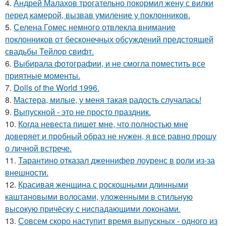
4.
Андрей Малахов трогательно покормил жену с вилки
перед камерой, вызвав умиление у поклонников.
5.
Селена Гомес немного отвлекла внимание
поклонников от бесконечных обсуждений предстоящей
свадьбы Тейлор свифт.
6.
Выбирала фотографии, и не смогла поместить все
приятные моменты.
7.
Dolls of the World 1996.
8.
Мастера, милые, у меня такая радость случалась!
9.
Выпускной - это не просто праздник.
10.
Когда невеста пишет мне, что полностью мне
доверяет и пробный образ не нужен, я все равно прошу
о личной встрече.
11.
Тарантино отказал дженнифер лоуренс в роли из-за
внешности.
12.
Красивая женщина с роскошными длинными
каштановыми волосами, уложенными в стильную
высокую причёску с ниспадающими локонами.
13.
Совсем скоро наступит время выпускных - одного из