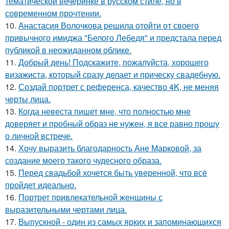
тематической вечеринке в русском стиле, но в
современном прочтении.
10.
Анастасия Волочкова решила отойти от своего
привычного имиджа "Белого Лебедя" и предстала перед
публикой в неожиданном облике.
11.
Добрый день! Подскажите, пожалуйста, хорошего
визажиста, который сразу делает и прическу свадебную.
12.
Создай портрет с референса, качество 4K, не меняя
черты лица.
13.
Когда невеста пишет мне, что полностью мне
доверяет и пробный образ не нужен, я все равно прошу
о личной встрече.
14.
Хочу выразить благодарность Ане Марковой, за
создание моего такого чудесного образа.
15.
Перед свадьбой хочется быть уверенной, что всё
пройдет идеально.
16.
Портрет привлекательной женщины с
выразительными чертами лица.
17.
Выпускной - один из самых ярких и запоминающихся