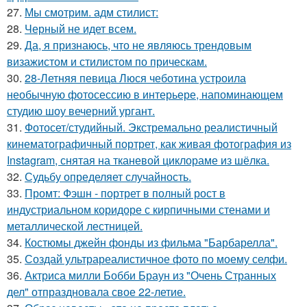
27.
Мы смотрим. адм стилист:
28.
Черный не идет всем.
29.
Да, я признаюсь, что не являюсь трендовым
визажистом и стилистом по прическам.
30.
28-Летняя певица Люся чеботина устроила
необычную фотосессию в интерьере, напоминающем
студию шоу вечерний ургант.
31.
Фотосет/студийный. Экстремально реалистичный
кинематографичный портрет, как живая фотография из
Instagram, снятая на тканевой циклораме из шёлка.
32.
Судьбу определяет случайность.
33.
Промт: Фэшн - портрет в полный рост в
индустриальном коридоре с кирпичными стенами и
металлической лестницей.
34.
Костюмы джейн фонды из фильма "Барбарелла".
35.
Создай ультрареалистичное фото по моему селфи.
36.
Актриса милли Бобби Браун из "Очень Странных
дел" отпраздновала свое 22-летие.