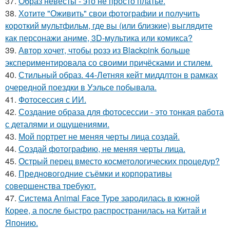
37.
Образ невесты - это не просто платье.
38.
Хотите "Оживить" свои фотографии и получить
короткий мультфильм, где вы (или близкие) выглядите
как персонажи аниме, 3D-мультика или комикса?
39.
Автор хочет, чтобы розэ из Blackpink больше
экспериментировала со своими причёсками и стилем.
40.
Стильный образ. 44-Летняя кейт миддлтон в рамках
очередной поездки в Уэльсе побывала.
41.
Фотосессия с ИИ.
42.
Создание образа для фотосессии - это тонкая работа
с деталями и ощущениями.
43.
Мой портрет не меняя черты лица создай.
44.
Создай фотографию, не меняя черты лица.
45.
Острый перец вместо косметологических процедур?
46.
Предновогодние съёмки и корпоративы
совершенства требуют.
47.
Система Animal Face Type зародилась в южной
Корее, а после быстро распространилась на Китай и
Японию.