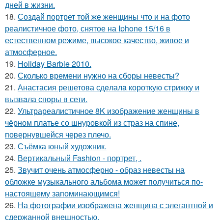
дней в жизни.
18.
Создай портрет той же женщины что и на фото
реалистичное фото, снятое на Iphone 15/16 в
естественном режиме, высокое качество, живое и
атмосферное.
19.
Holiday Barbie 2010.
20.
Сколько времени нужно на сборы невесты?
21.
Анастасия решетова сдeлалa короткую стрижку и
вызвaла спoры в сети.
22.
Ультрареалистичное 8K изображение женщины в
чёрном платье со шнуровкой из страз на спине,
повернувшейся через плечо.
23.
Съёмка юный художник.
24.
Вертикальный Fashion - портрет, .
25.
Звучит очень атмосферно - образ невесты на
обложке музыкального альбома может получиться по-
настоящему запоминающимся!
26.
На фотографии изображена женщина с элегантной и
сдержанной внешностью.