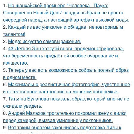
1.
На шанхайской премьере "Человека - Паука:
Совершенно Новый День" зендея выбрала не просто
очередной наряд, а настоящий артефакт высокой моды.
2.
Каждый из вас уникален и обладает неповторимым
талантом!
3.
Мода: искуство самовыражения.
4.
43-Летняя Энн хэтэуэй вновь продемонстрировала,
что беременность придаёт ей особое очарование и
изящество.
5.
Теперь у вас есть возможность собрать полный образ
в одном месте.
6.
Максимально реалистичная фотография, чувственное
и естественное настроение на морском побережье.
7.
Татьяна Буланова показала образ, который многие не
ожидали увидеть.
8.
Андрей Малахов трогательно покормил жену с вилки
перед камерой, вызвав умиление у поклонников.
9.
Вот таким образом закончилась подготовка Лизы к