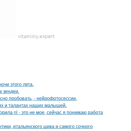
чи этого лета.
м зендеи.
но пробовать, - нейрофотосессии.
ях и талантах наших малышей.
орила nl - это не мое, сейчас я понимаю работа
нтики, итальянского шика и самого сочного