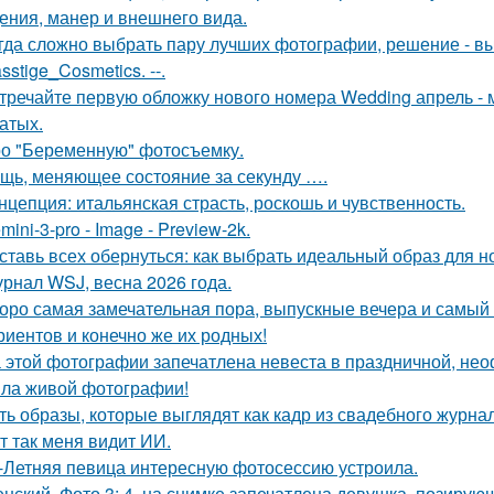
ения, манер и внешнего вида.
гда сложно выбрать пару лучших фотографии, решение - вы
sstige_Cosmetics. --.
тречайте первую обложку нового номера Wedding апрель - 
атых.
о "Беременную" фотосъемку.
щь, меняющее состояние за секунду ….
нцепция: итальянская страсть, роскошь и чувственность.
mini-3-pro - Image - Preview-2k.
ставь всех обернуться: как выбрать идеальный образ для н
рнал WSJ, весна 2026 года.
оро самая замечательная пора, выпускные вечера и самый 
риентов и конечно же их родных!
 этой фотографии запечатлена невеста в праздничной, не
ла живой фотографии!
ть образы, которые выглядят как кадр из свадебного журна
т так меня видит ИИ.
-Летняя певица интересную фотосессию устроила.
нский. Фото 3: 4. на снимке запечатлена девушка, позиру