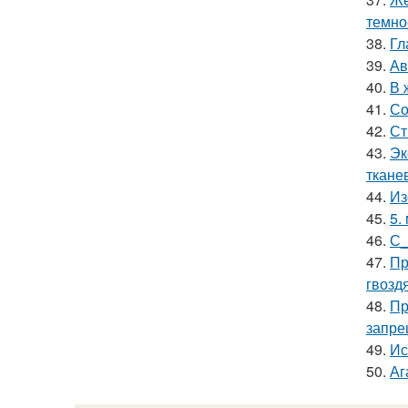
темно
38.
Гл
39.
Ав
40.
В 
41.
Со
42.
Ст
43.
Эк
ткане
44.
Из
45.
5.
46.
С_
47.
Пр
гвозд
48.
Пр
запре
49.
Ис
50.
Аг