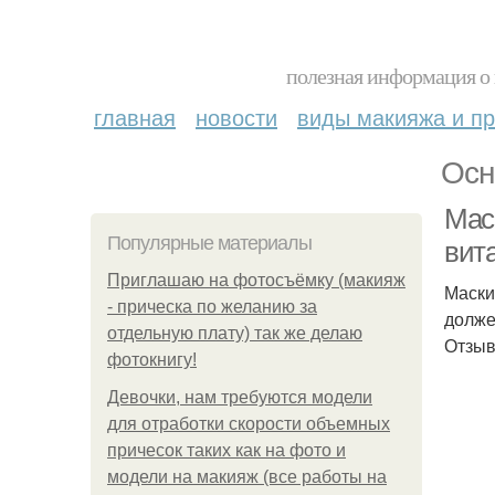
полезная информация о 
главная
новости
виды макияжа и пр
Осн
Мас
Популярные материалы
вит
Приглашаю на фотосъёмку (макияж
Маски
- прическа по желанию за
долже
отдельную плату) так же делаю
Отзыв
фотокнигу!
Девочки, нам требуются модели
для отработки скорости объемных
причесок таких как на фото и
модели на макияж (все работы на