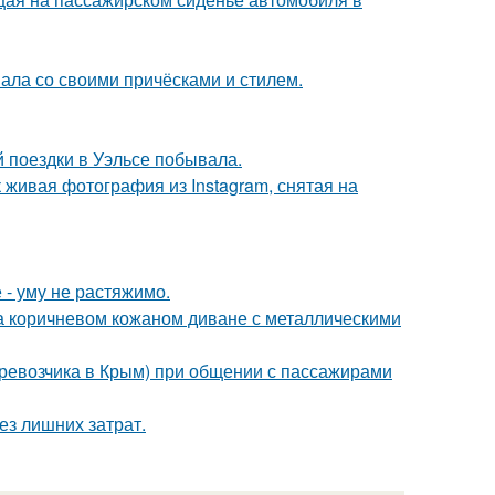
вала со своими причёсками и стилем.
й поездки в Уэльсе побывала.
живая фотография из Instagram, снятая на
 - уму не растяжимо.
 коричневом кожаном диване с металлическими
еревозчика в Крым) при общении с пассажирами
ез лишних затрат.