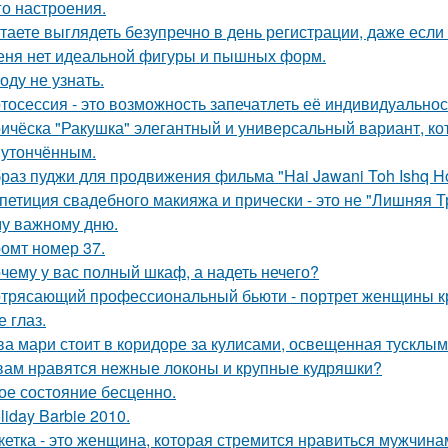
го настроения.
таете выглядеть безупречно в день регистрации, даже есл
еня нет идеальной фигуры и пышных форм.
оду не узнать.
тосессия - это возможность запечатлеть её индивидуальнос
ичёска "Ракушка" элегантный и универсальный вариант, ко
 утончённым.
раз пуджи для продвижения фильма "Hai Jawani Toh Ishq Ho
петиция свадебного макияжа и прически - это не "Лишняя Тр
у важному дню.
омт номер 37.
чему у вас полный шкаф, а надеть нечего?
трясающий профессиональный бьюти - портрет женщины кр
 глаз.
ва мари стоит в коридоре за кулисами, освещенная тусклым
вам нравятся нежные локоны и крупные кудряшки?
ое состояние бесценно.
liday Barbie 2010.
кетка - это женщина, которая стремится нравиться мужчина