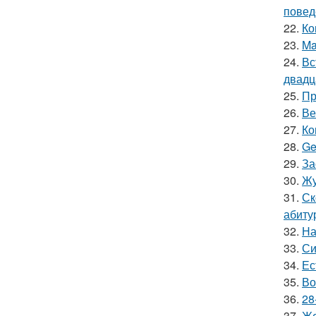
повед
22.
Ко
23.
Ma
24.
Вс
двадц
25.
Пр
26.
Ве
27.
Ко
28.
Ge
29.
За
30.
Жу
31.
Ск
абиту
32.
На
33.
Си
34.
Ес
35.
Во
36.
28
37.
Же