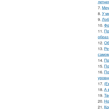
летне
7.
Меч
8.
У м
9.
Лоб
10.
Фо
11.
Пр
образ
12.
Об
13.
Ре
самом
14.
Пр
15.
По
16.
По
уровне
17.
(Е
18.
А 
19.
Тв
20.
Ho
21.
Ко