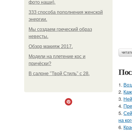
фото наши).
333 способа пополнения женской
энергии.
Мы создаем греческий образ
невесты.
Обзор макияж 2017.
читат
Модели на плетение кос и
причёски?
Пос
В салоне "Твой Стиль" с 28.
1.
Воз
2.
Каж
3.
Ней
4.
Пре
5.
Сей
на ког
6.
Кра