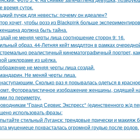
е время суток.
адкий пучок для невесты: почему он идеален?
тор хочет, чтобы розэ из Blackpink больше экспериментиро
женщина должна быть тайна.
здай не меняя черты лица соотношение сторон 9: 16.
ильный образ. 44-Летняя кейт миддлтон в рамках очередно
стремально реалистичный кинематографичный портрет, как 
вой циклораме из шёлка.
ображение не меняя черты лица создай.
 мандарин. Не меняй черты лица.
наступающим. Сколько раз я порывалась одеться в красное
омт. Фотореалистичное изображение женщины, сидящей на
ями по периметру.
оводникам "Гранд Сервис Экспресс" (единственного ж/д п
щено использовать фразы:
пытайте стильный Луганск: трендовые прически и макияж б
ата муцениеце похвасталась огромной грудью после родов.