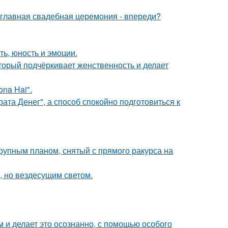
и главная свадебная церемония - впереди?
ть, юность и эмоции.
торый подчёркивает женственность и делает
na Hai".
ата Денег", а способ спокойно подготовиться к
упным планом, снятый с прямого ракурса на
, но вездесущим светом.
м и делает это осознанно, с помощью особого