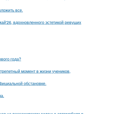
ложить все.
май'26, вдохновленного эстетикой ревущих
ового года?
трепетный момент в жизни учеников,
официальной обстановке.
ла.
ющая на пассажирском сиденье автомобиля в