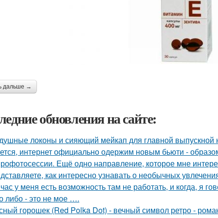
ь дальше →
ледние обновления на сайте:
душные локоны и сияющий мейкап для главной выпускной но
ется, интернет официально одержим новым бьюти - образо
рофотосессии. Ещё одно направление, которое мне интерес
дставляете, как интересно узнавать о необычных увлечени
час у меня есть возможность там не работать, и когда, я гов
о либо - это не мое ….
сный горошек (Red Polka Dot) - вечный символ ретро - рома