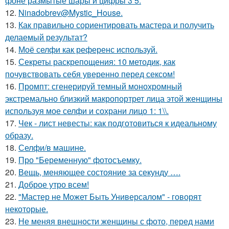
фоне размытые шары и цифры 3 5.
12.
Ninadobrev@Mystic_House.
13.
Как правильно сориентировать мастера и получить
делаемый результат?
14.
Моё селфи как референс используй.
15.
Секреты раскрепощения: 10 методик, как
почувствовать себя уверенно перед сексом!
16.
Промпт: сгенерируй темный монохромный
экстремально близкий макропортрет лица этой женщины
используя мое селфи и сохрани лицо 1: 1\\.
17.
Чек - лист невесты: как подготовиться к идеальному
образу.
18.
Селфи/в машине.
19.
Про "Беременную" фотосъемку.
20.
Вещь, меняющее состояние за секунду ….
21.
Доброе утро всем!
22.
"Мастер не Может Быть Универсалом" - говорят
некоторые.
23.
Не меняя внешности женщины с фото, перед нами