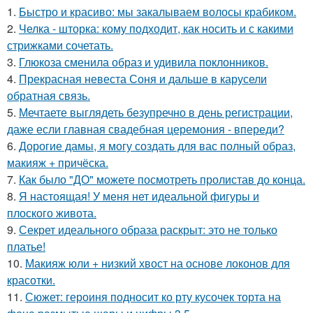
1.
Быстро и красиво: мы закалываем волосы крабиком.
2.
Челка - шторка: кому подходит, как носить и с какими
стрижками сочетать.
3.
Глюкоза сменила образ и удивила поклонников.
4.
Прекрасная невеста Соня и дальше в карусели
обратная связь.
5.
Мечтаете выглядеть безупречно в день регистрации,
даже если главная свадебная церемония - впереди?
6.
Дорогие дамы, я могу создать для вас полный образ,
макияж + причёска.
7.
Как было "ДО" можете посмотреть пролистав до конца.
8.
Я настоящая! У меня нет идеальной фигуры и
плоского живота.
9.
Секрет идеального образа раскрыт: это не только
платье!
10.
Макияж юли + низкий хвост на основе локонов для
красотки.
11.
Сюжет: героиня подносит ко рту кусочек торта на