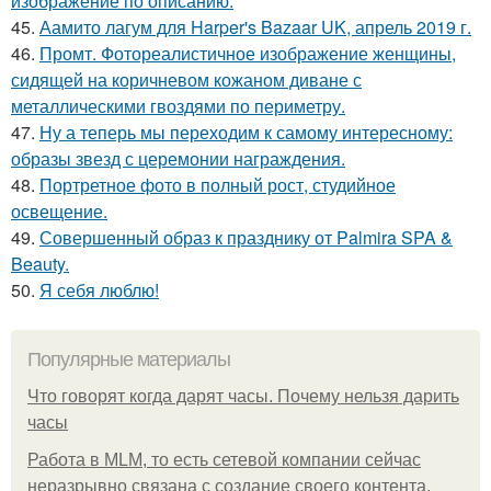
изображение по описанию:
45.
Аамито лагум для Harper's Bazaar UK, апрель 2019 г.
46.
Промт. Фотореалистичное изображение женщины,
сидящей на коричневом кожаном диване с
металлическими гвоздями по периметру.
47.
Ну а теперь мы переходим к самому интересному:
образы звезд с церемонии награждения.
48.
Портретное фото в полный рост, студийное
освещение.
49.
Совершенный образ к празднику от Palmira SPA &
Beauty.
50.
Я себя люблю!
Популярные материалы
Что говорят когда дарят часы. Почему нельзя дарить
часы
Работа в MLM, то есть сетевой компании сейчас
неразрывно связана с создание своего контента,