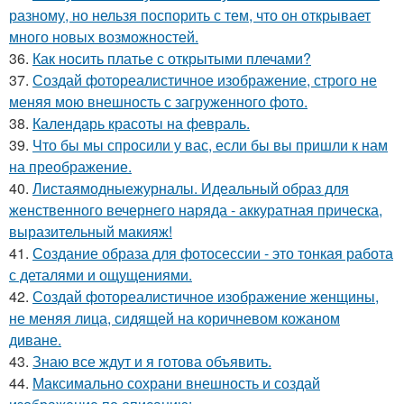
разному, но нельзя поспорить с тем, что он открывает
много новых возможностей.
36.
Как носить платье с открытыми плечами?
37.
Создай фотореалистичное изображение, строго не
меняя мою внешность с загруженного фото.
38.
Календарь красоты на февраль.
39.
Что бы мы спросили у вас, если бы вы пришли к нам
на преображение.
40.
Листаямодныежурналы. Идеальный образ для
женственного вечернего наряда - аккуратная прическа,
выразительный макияж!
41.
Создание образа для фотосессии - это тонкая работа
с деталями и ощущениями.
42.
Создай фотореалистичное изображение женщины,
не меняя лица, сидящей на коричневом кожаном
диване.
43.
Знаю все ждут и я готова объявить.
44.
Максимально сохрани внешность и создай