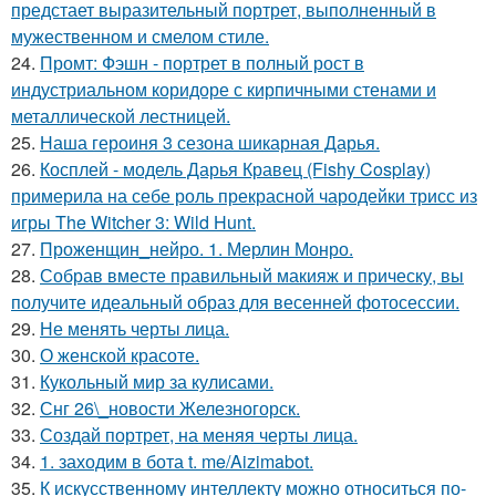
предстает выразительный портрет, выполненный в
мужественном и смелом стиле.
24.
Промт: Фэшн - портрет в полный рост в
индустриальном коридоре с кирпичными стенами и
металлической лестницей.
25.
Наша героиня 3 сезона шикарная Дарья.
26.
Косплей - модель Дарья Кравец (Fishy Cosplay)
примерила на себе роль прекрасной чародейки трисс из
игры The Witcher 3: Wild Hunt.
27.
Проженщин_нейро. 1. Мерлин Монро.
28.
Собрав вместе правильный макияж и прическу, вы
получите идеальный образ для весенней фотосессии.
29.
Не менять черты лица.
30.
О женской красоте.
31.
Кукольный мир за кулисами.
32.
Снг 26\_новости Железногорск.
33.
Создай портрет, на меняя черты лица.
34.
1. заходим в бота t. me/Aizimabot.
35.
К искусственному интеллекту можно относиться по-