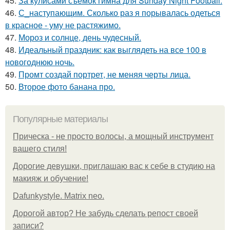
45.
За кулисами съемок гимна для Sunday Night Football.
46.
С_наступающим. Сколько раз я порывалась одеться
в красное - уму не растяжимо.
47.
Мороз и солнце, день чудесный.
48.
Идеальный праздник: как выглядеть на все 100 в
новогоднюю ночь.
49.
Промт создай портрет, не меняя черты лица.
50.
Второе фото банана про.
Популярные материалы
Прическа - не просто волосы, а мощный инструмент
вашего стиля!
Дорогие девушки, приглашаю вас к себе в студию на
макияж и обучение!
Dafunkystyle. Matrix neo.
Дорогой автор? Не забудь сделать репост своей
записи?