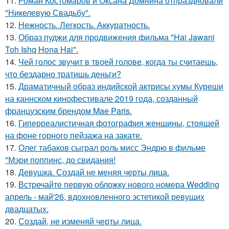
11.
Роман Костомаров и Оксана Домнина отпраздновали
"Никелевую Свадьбу".
12.
Нежность. Легкость. Аккуратность.
13.
Образ пуджи для продвижения фильма "Hai Jawani
Toh Ishq Hona Hai".
14.
Чей голос звучит в твоей голове, когда ты считаешь,
что бездарно тратишь деньги?
15.
Драматичный образ индийской актрисы хумы Куреши
на каннском кинофестивале 2019 года, созданный
французским брендом Mae Paris.
16.
Гиперреалистичная фотография женщины, стоящей
на фоне горного пейзажа на закате.
17.
Олег табаков сыграл роль мисс Эндрю в фильме
"Мэри поппинс, до свидания!
18.
Девушка. Создай не меняя черты лица.
19.
Встречайте первую обложку нового номера Wedding
апрель - май'26, вдохновленного эстетикой ревущих
двадцатых.
20.
Создай, не изменяй черты лица.