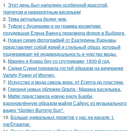
1.
Этот день был наполнен особенной красотой,
трепетом и невероятным весельем!
2.
Тема актуальна более чем.
3.
Туфли с бусинками и ни грамма косметики:
похудевшая Елена Ваенга произвела фурор в Выборге.
4.
Новая серия фотографий от Екатерины Варнавы
представляет собой яркий и стильный образ, который
подчеркивает её индивидуальность и чувство моды.
5.
Марлен и Клара боу со спутниками, 1930-й год.
6.
Сидни Суини покорила гостей образом на вечеринке
Variety Power of Women.
7.
Искусство и мода сквозь века: от Египта до пластики.
8.
Героиня новых обложек Grazia - Марина васильева.
9.
Mattel представила новую куклу Барби,
вдохновлённую образом майли Сайрус из музыкального
видео "Golden Burning Sun".
10.
Больше уникальных промтов у нас на канале: t.
me/Dnsamai.