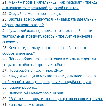
21.
Макияж против капельницы: как Instagram - тренды
сталкиваются с реальной родовой палатой.
22.
Создай не меняя черты лица.
23.
Заставь всех обернуться: как выбрать идеальный
образ для нового года?
24.
Гусарский жакет (доломан) - это мощный, почти
театральный предмет, который требует уважения и
смелости.
25.
Хочешь идеальную фотосессию - без поисков,
сборов и поездок?
26.
Лёгкий образ, нежные оттенки и стильные детали
создают особое настроение съёмки.
27.
Пора разбить пару яичек, Джек!
28.
Каждая женщина мечтает выглядеть идеально на
любом событии - день рождение, свадьба подруги,
выпускной ребенка.
29.
Выпускной бывает раз в жизни.
30.
28-Летняя певица интересную фотосессию устроила.
31.
ии таккк. адм стилист: