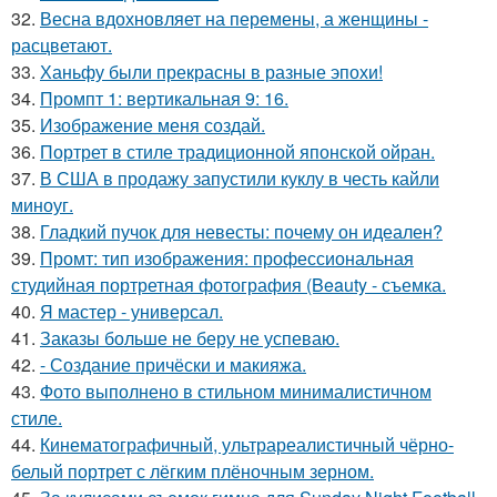
32.
Весна вдохновляет на перемены, а женщины -
расцветают.
33.
Ханьфу были прекрасны в разные эпохи!
34.
Промпт 1: вертикальная 9: 16.
35.
Изображение меня создай.
36.
Портрет в стиле традиционной японской ойран.
37.
В США в продажу запустили куклу в честь кайли
миноуг.
38.
Гладкий пучок для невесты: почему он идеален?
39.
Промт: тип изображения: профессиональная
студийная портретная фотография (Beauty - съемка.
40.
Я мастер - универсал.
41.
Заказы больше не беру не успеваю.
42.
- Создание причёски и макияжа.
43.
Фото выполнено в стильном минималистичном
стиле.
44.
Кинематографичный, ультрареалистичный чёрно-
белый портрет с лёгким плёночным зерном.