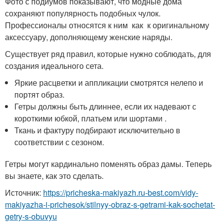
Фото с подиумов показывают, что модные дома
сохраняют популярность подобных чулок.
Профессионалы относятся к ним как к оригинальному
аксессуару, дополняющему женские наряды.
Существует ряд правил, которые нужно соблюдать, для
создания идеального сета.
Яркие расцветки и аппликации смотрятся нелепо и
портят образ.
Гетры должны быть длиннее, если их надевают с
короткими юбкой, платьем или шортами .
Ткань и фактуру подбирают исключительно в
соответствии с сезоном.
Гетры могут кардинально поменять образ дамы. Теперь
вы знаете, как это сделать.
Источник:
https://pricheska-makiyazh.ru-best.com/vidy-
makiyazha-i-prichesok/stilnyy-obraz-s-getrami-kak-sochetat-
getry-s-obuvyu