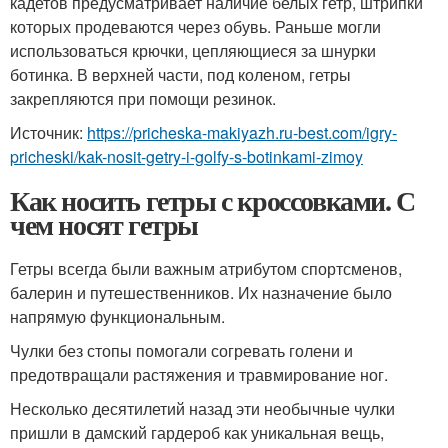
кадетов предусматривает наличие белых гетр, штрипки
которых продеваются через обувь. Раньше могли
использоваться крючки, цепляющиеся за шнурки
ботинка. В верхней части, под коленом, гетры
закрепляются при помощи резинок.
Источник:
https://pricheska-makiyazh.ru-best.com/igry-
pricheski/kak-nosit-getry-i-golfy-s-botinkami-zimoy
Как носить гетры с кроссовками. С
чем носят гетры
Гетры всегда были важным атрибутом спортсменов,
балерин и путешественников. Их назначение было
напрямую функциональным.
Чулки без стопы помогали согревать голени и
предотвращали растяжения и травмирование ног.
Несколько десятилетий назад эти необычные чулки
пришли в дамский гардероб как уникальная вещь,