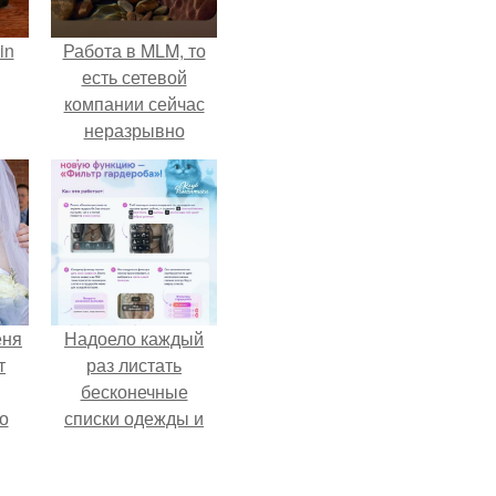
in
Работа в MLM, то
есть сетевой
компании сейчас
неразрывно
связана с создание
своего контента,
своей страницы в
соц сетях.
еня
Надоело каждый
т
раз листать
бесконечные
о
списки одежды и
заново собирать
любимый лук по