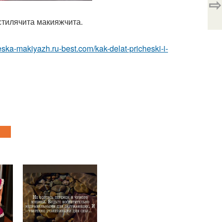
⇨
стилячита макияжчита.
heska-makiyazh.ru-best.com/kak-delat-pricheski-i-