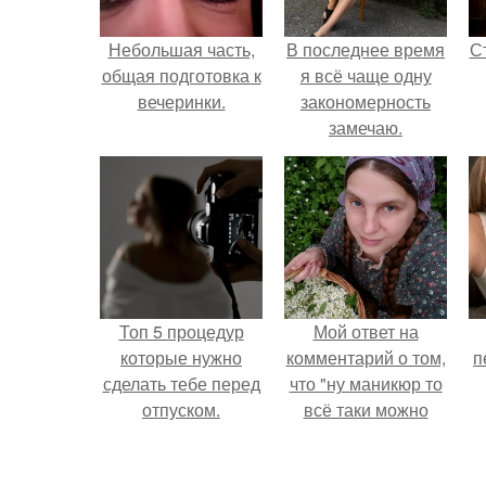
Небольшая часть,
В последнее время
С
общая подготовка к
я всё чаще одну
вечеринки.
закономерность
замечаю.
э
Топ 5 процедур
Мой ответ на
которые нужно
комментарий о том,
п
сделать тебе перед
что "ну маникюр то
отпуском.
всё таки можно
было бы сделать.