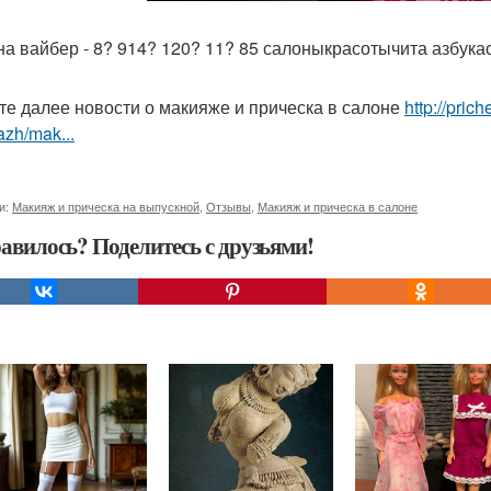
на вайбер - 8? 914? 120? 11? 85 салоныкрасотычита азбука
те далее новости о макияже и прическа в салоне
http://pric
zh/mak...
и:
Макияж и прическа на выпускной
,
Отзывы
,
Макияж и прическа в салоне
авилось? Поделитесь с друзьями!