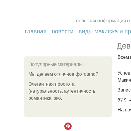
полезная информация о 
главная
новости
виды макияжа и пр
Дев
Всем 
Популярные материалы
Успев
Мы делаем отличное фотоtehd?
Макия
Элегантная простота
Запис
(натуральность, аутентичность,
романтика, эко.
8? 91
На по