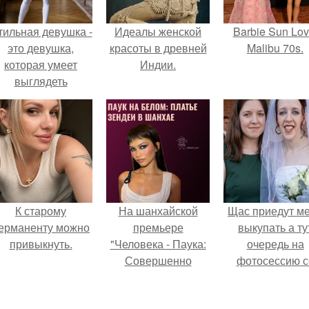
тильная девушка -
Идеалы женской
Barbie Sun Lov
это девушка,
красоты в древней
Malibu 70s.
которая умеет
Индии.
выглядеть
привлекательно и
легантно в любои
ситуации.
К старому
На шанхайской
Щас приедут м
ерманенту можно
премьере
выкупать а ту
привыкнуть.
"Человека - Паука:
очередь на
Совершенно
фотосессию с
Новый День"
мной.
зендея выбрала не