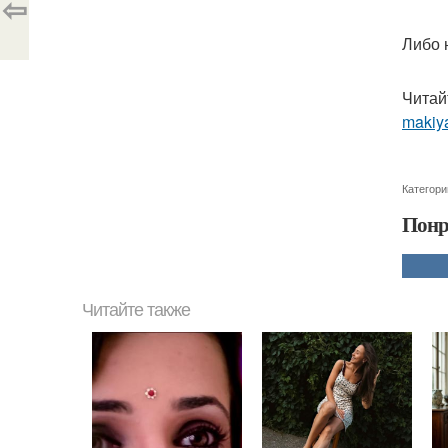
⇦
Либо 
Читай
makiya
Категори
Понр
Читайте также