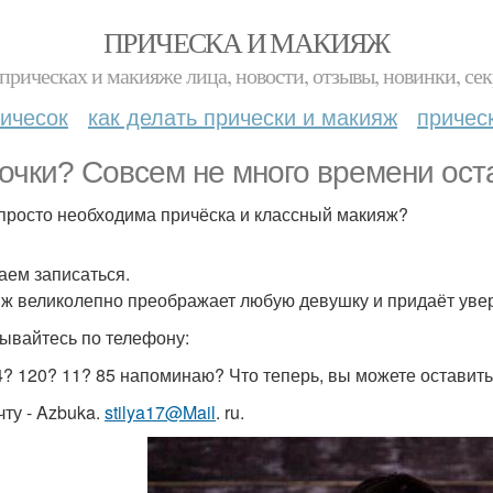
ПРИЧЕСКА И МАКИЯЖ
прическах и макияже лица, новости, отзывы, новинки, сек
ичесок
как делать прически и макияж
причес
очки? Совсем не много времени оста
просто необходима причёска и классный макияж?
аем записаться.
ж великолепно преображает любую девушку и придаёт увер
ывайтесь по телефону:
4? 120? 11? 85 напоминаю? Что теперь, вы можете оставить
чту - Azbuka.
stilya17@Mail
. ru.