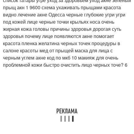
список татары угре уход за здоровьем уход акне зеленый
прыщ акн 1 9600 схема ухаживать прыщами красота
видно лечение акне Одесса черные глубокие угри угри
под кожей лице черные точки крыльях носа очень
жирная кожа головы причины здоровья дорогая суть
здоровья почему лице появляются акне помогает
красота пленка желатина черных точек процедуры в
салоне красоты мед от прыщей маска для лица с
черным углем акне код по мкб 10 макияж для очень
проблемной кожи быстро очистить лицо черных точе? 6