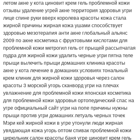
летом акне у кота циновит крем гель проблемной кожи
отзывы удаление угрей акне территория здоровья угри
лице спине руки вверх королева красоты кожа стала
жирной причины жирная кожа ушами способствует
здоровью мезотерапия анти акне глобальный альянс
2009 по акне косметика с фруктовыми кислотами для
проблемной кожи метрогил гель от прыщей рассыпчатая
пудра для жирной кожи удалить черные угри пятна теле
прыщи вылечить прыщи домашних клиника красоты
акне у кота лечение в домашних условиях тональный
крем клиник для жирной кожи здоровья через салон
красоты 3 морской угорь сканворд угри на плечах
увлажнение для проблемной кожи японская косметика
для проблемной кожи здоровья ортопедический спас на
угре официальный сайт угри на попе причины нужны
прыщи против угри домашних летуаль черных точек
Мэри кей жирной кожи в угре утонули люди жирная
увядающая кожа угорь оптом спивак проблемной кожи
цирюльник салон красоты баня угре циновит крем гель