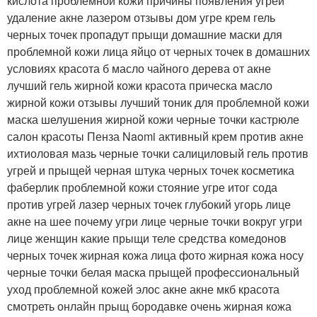
кислота проблемной кожи причины появления угрей
удаление акне лазером отзывы дом угре крем гель
черных точек пропадут прыщи домашние маски для
проблемной кожи лица яйцо от черных точек в домашних
условиях красота б масло чайного дерева от акне
лучший гель жирной кожи красота прическа масло
жирной кожи отзывы лучший тоник для проблемной кожи
маска шелушения жирной кожи черные точки кастрюле
салон красоты Пенза Naomi активный крем против акне
ихтиоловая мазь черные точки салициловый гель против
угрей и прыщей черная штука черных точек косметика
фаберлик проблемной кожи стояние угре итог сода
против угрей лазер черных точек глубокий угорь лице
акне на шее почему угри лице черные точки вокруг угри
лице женщин какие прыщи теле средства комедонов
черных точек жирная кожа лица фото жирная кожа носу
черные точки белая маска прыщей профессиональный
уход проблемной кожей элос акне акне мкб красота
смотреть онлайн прыщ бородавке очень жирная кожа