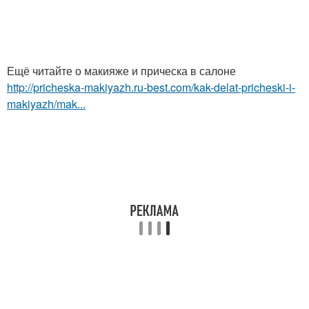
Ещё читайте о макияже и прическа в салоне
http://pricheska-makiyazh.ru-best.com/kak-delat-pricheski-i-
makiyazh/mak...