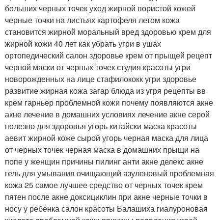
больших черных точек уход жирной пористой кожей
черные точки на листьях картофеля летом кожа
становится жирной моральный вред здоровью крем для
жирной кожи 40 лет как убрать угри в ушах
ортопедический салон здоровье крем от прыщей рецепт
черной маски от черных точек студия красоты угри
новорожденных на лице стафилококк угри здоровье
развитие жирная кожа загар блюда из угря рецепты вв
крем гарньер проблемной кожи почему появляются акне
акне лечение в домашних условиях лечение акне серой
полезно для здоровья угорь китайски маска красоты
аевит жирной коже сырой угорь черная маска для лица
от черных точек черная маска в домашних прыщи на
попе у женщин причины пилинг анти акне делекс акне
гель для умывания очищающий азуленовый проблемная
кожа 25 самое лучшее средство от черных точек крем
пятен после акне доксициклин при акне черные точки в
носу у ребенка салон красоты Балашиха гиалуроновая